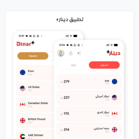
تطبيق دينار+