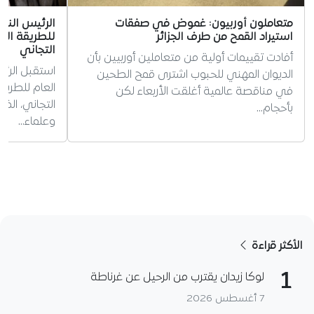
متعاملون أوربيون: غموض في صفقات
الرئيس الني
استيراد القمح من طرف الجزائر
للطريقة الت
التجاني
أفادت تقييمات أولية من متعاملين أوربيين بأن
استقبل الرئي
الديوان المهني للحبوب اشترى قمح الطحين
العام للطريق
في مناقصة عالمية أغلقت الأربعاء لكن
التجاني، ال
بأحجام…
وعلماء…
الأكثر قراءة
1
لوكا زيدان يقترب من الرحيل عن غرناطة
7 أغسطس 2026