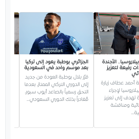
اروسيا.. الأجندة
الجزائري بوطبة يعود إلى تركيا
الداخلي
ت رفيعة لتعزيز
بعد موسم واحد في السعودية
عن الك
ائي
السائق
قرّر بلال بوطبة العودة من جديد
ولة أحمد عطاف زيارة
وزير ال
إلى الدوري التركي الممتاز، بعدما
لاروسيا لإجراء
تنفيذ أ
التحق رسمياً بالصاعد أيوب سبور،
ة تهدف إلى تعزيز
بالكشف
مُغادراً بذلك الدوري السعودي…
نائية ومناقشة
والمخدر
ية…
التوعية