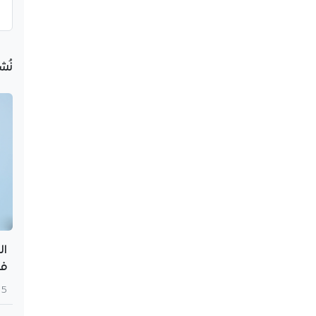
نُش
ال
في
5 أغسطس 2026