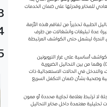
ادي للمخابر وقدرتها على ضمان الخدمات
3
حاليل الطبية تحذيراً من تفاقم هذه الأزمة،
4
أخيرة عدة تبليغات وانشغالات من طرف
ق الندرة ليشمل حتى الكواشف المرتبطة
5
كواشف أساسية على غرار التروبونين
(Troponine) ودي-دايمر (D-Dimer)، وهما من بين التحاليل الضرورية
، والتدخل في الحالات الاستعجالية ذات
هنية وصحية بشأن ضمان التكفل السريع
لة لا ترتبط بعلامة تجارية محددة أو ممون
تحليلية معتمدة داخل مخابر التحاليل