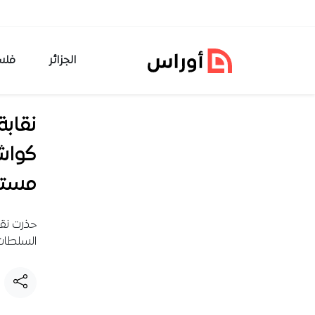
خطي إلى المحتوى
الجزائر
فلس
نقابة
كواش
مست
حذرت نقا
السلطات 