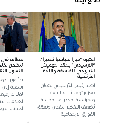
طالع أيضا
اعتبره “خيارا سياسيا خطيرا”..
عطاف في بيل
“الأرسيدي” ينتقد التهميش
تتضمن لقاءا
التدريجي للفلسفة واللغة
التعاون الثن
الفرنسية
بدأ وزير الد
انتقد رئيس الأرسيدي عثمان
رسمية إلى بي
معزوز تهميش الفلسفة
لقاءات رفيع
والفرنسية، محذرًا من مدرسة
العلاقات الث
تُضعف التفكير النقدي وتعمّق
القضايا الدول
الفوارق الاجتماعية.