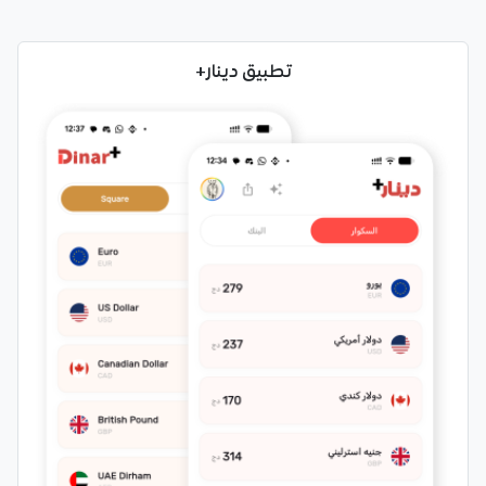
تطبيق دينار+