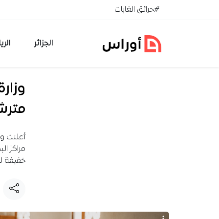
خطي إلى المحتوى
#حرائق الغابات
الجزائر
الري
وزارة
مترشح
أعلنت وز
مراكز ال
خفيفة لل