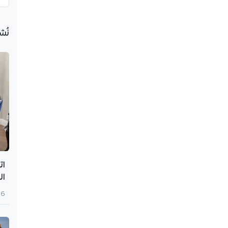
نُش
ات
ال
6 أغسطس 2026