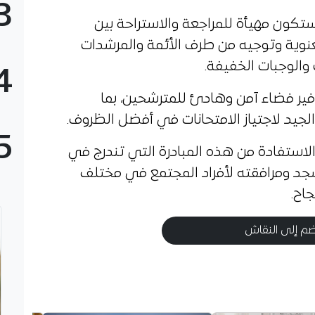
3
تكون مهيأة للمراجعة والاستراحة بين
معنوية وتوجيه من طرف الأئمة والمرشدات
والوجبات الخفيفة.
4
فير فضاء آمن وهادئ للمترشحين، بما
لجيد لاجتياز الامتحانات في أفضل الظروف.
5
الاستفادة من هذه المبادرة التي تندرج في
مسجد ومرافقته لأفراد المجتمع في مختلف
جاح.
م إلى النقاش