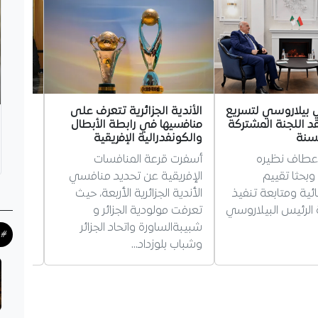
ي بيلاروسي لتسريع
الأندية الجزائرية تتعرف على
محمد ص
د اللجنة المشتركة
منافسيها في رابطة الأبطال
سبور.. 
لسنة
والكونفدرالية الإفريقية
والمكا
 عطاف نظيره
أسفرت قرعة المنافسات
طرابزون
وبحثا تقييم
الإفريقية عن تحديد منافسي
التعاقد
ائية ومتابعة تنفيذ
الأندية الجزائرية الأربعة، حيث
لعامين
 الرئيس البيلاروسي
تعرفت مولودية الجزائر و
والراتب
شبيبةالساورة واتحاد الجزائر
مسيرته 
#ح
وشباب بلوزداد…