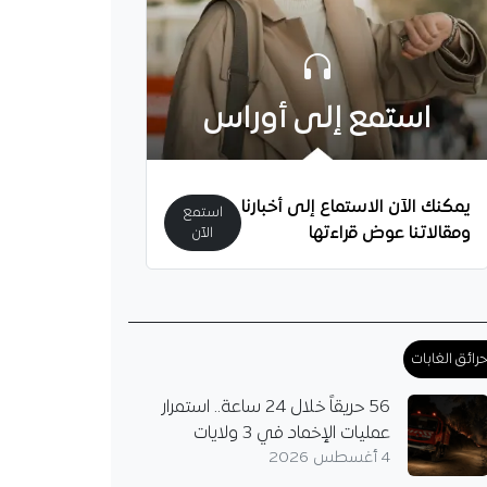
استمع إلى أوراس
لاح رسميا في طرابزون
ما تفاصيل الراتب
يمكنك الآن الاستماع إلى أخبارنا
فآت؟
استمع
ومقالاتنا عوض قراءتها
الآن
 سبور التركي يعلن
 مع محمد صلاح بعقد
 ويكشف تفاصيل العقد
 والمكافآت، بعد نهاية
مع ليفربول…
رائق الغابات
56 حريقاً خلال 24 ساعة.. استمرار
عمليات الإخماد في 3 ولايات
4 أغسطس 2026