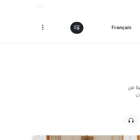
Français
بة من
ات