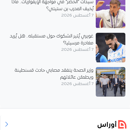
سيدات “الخضر” في مواجهة الإيفواريات.. ماذا
يُخيف المدرب بن ستيتي؟
7 أغسطس 2026
غويري يُثير الشكوك حول مستقبله.. هل يُريد
مغادرة مرسيليا؟
7 أغسطس 2026
وزير الصحة يتفقد مصابي حادث قسنطينة
ويطمئن عائلاتهم
7 أغسطس 2026