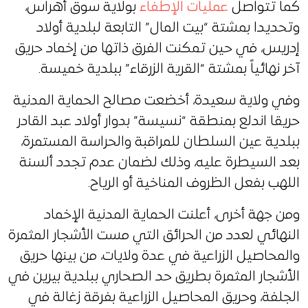
كما تتواصل
عمليات الإطفاء
بولاية سوق أهراس،
وتحديدا بمشتة “بيت المال” التابعة لبلدية أولاد
إدريس، في حين تمكنت الفرق ذاتها من إخماد حريق
آخر نهائياً بمشتة “القرية الزرقاء” ببلدية خميسة.
وفي ولاية سعيدة، أخضعت مصالح الحماية المدنية
حريقا اندلع بمنطقة “نسيسة” بدوار أولاد عبد القادر
ببلدية عين السلطان للمراقبة والحراسة المستمرة،
بعد السيطرة عليه، وذلك لضمان عدم تجدد ألسنة
اللهب بفعل الظروف المناخية أو الرياح.
ومن جهة أخرى، أعلنت الحماية المدنية الإخماد
النهائي لعدد من الحرائق التي مست الأشجار المثمرة
والمحاصيل الزراعية في عدة ولايات، من بينها حريق
الأشجار المثمرة بطريق حد الصحاري ببلدية بيرين في
الجلفة، وحريق المحاصيل الزراعية بفرقة زغالة في