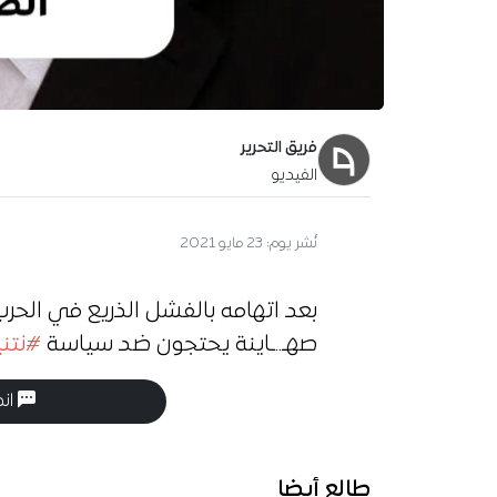
فريق التحرير
الفيديو
نُشر يوم:
23 مايو 2021
بعد اتهامه بالفشل الذريع في الحرب
صهـ..ـاينة يحتجون ضد سياسة
#نتن
انض
طالع أيضا