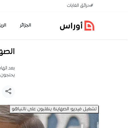
خطي إلى المحتوى
#حرائق الغابات
الجزائر
الري
الصها
بعد اتها
يحتجون 
تشغيل فيديو: الصهاينة ينقلبون على ناتنياهو