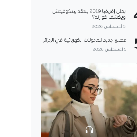
بطل إفريقيا 2019 ينتقد بيتكوفيتش
ويكشف كوارثه؟
5 أغسطس 2026
مصنع جديد للمحولات الكهربائية في الجزائر
5 أغسطس 2026
 تحقق فائضا في القمح
وتواصل استيراد القمح
الجزائر تشتري نحو 720 ألف طن
مح اللين في مناقصة
دولية بأسعار قاربت 290 دولارا
رغم توقعات بموسم…