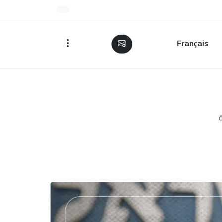
Français
ة