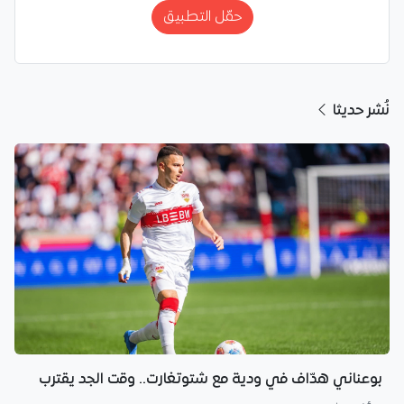
حمّل التطبيق
نُشر حديثا
بوعناني هدّاف في ودية مع شتوتغارت.. وقت الجد يقترب