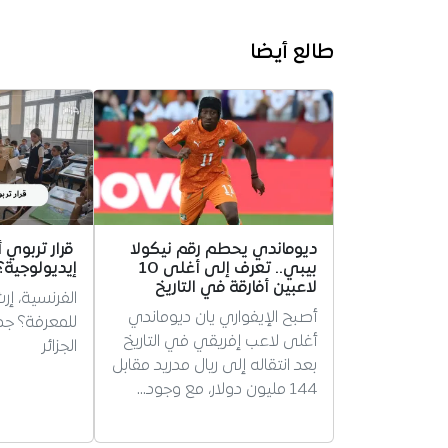
طالع أيضا
ديوماندي يحطم رقم نيكولا
قرار تربوي 
بيبي.. تعرف إلى أغلى 10
إيديولوجية؟
لاعبين أفارقة في التاريخ
الفرنسية، إر
أصبح الإيفواري يان ديوماندي
للمعرفة؟ ج
أغلى لاعب إفريقي في التاريخ
الجزائر
بعد انتقاله إلى ريال مدريد مقابل
144 مليون دولار، مع وجود…