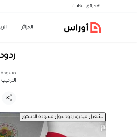
خطي إلى المحتوى
#حرائق الغابات
الجزائر
الري
ردود
مسودة #
الترحيب 
تشغيل فيديو: ردود حول مسودة الدستور