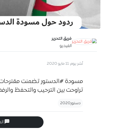
فريق التحرير
الفيديو
آخر تحديث:
16 سبتمبر 2020
مسودة #الدستور تضمنت مقترحات ج
تراوحت بين الترحيب والتحفظ والرفض..
دستور2020
انض