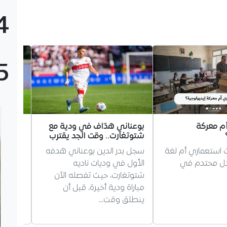
4
5
أم معركة
بوعناني هدّاف في ودية مع
في طريق
شتوتغارت.. وقت الجد يقترب
دورفال 
في المي
ث استعماري أم لغة
سجل بدر الدين بوعناني هدفه
خسر الد
دل محتدم في
الأول في وديات ناديه
دورفال 
شتوتغارت، حيث تفصله الآن
الميركات
مباراة ودية أخيرة، قبل أن
السابقة
ينطلق وقت…
خلال…