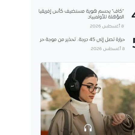
“كاف” يحسم هوية مستضيف كأس إفريقيا
المؤهلة للأولمبياد
8 أغسطس 2026
حرارة تصل إلى 45 درجة.. تحذير من موجة حر
8 أغسطس 2026
ه نحو نادٍ مغمور..
يخسر الكثير من النقاط
ركاتو
ولي الجزائري مهدي
الكثير من النقاط خلال
و الحالي، بسبب قراراته
، وهو ما اتضح جلياً، من