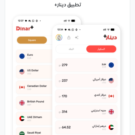
تطبيق دينار+