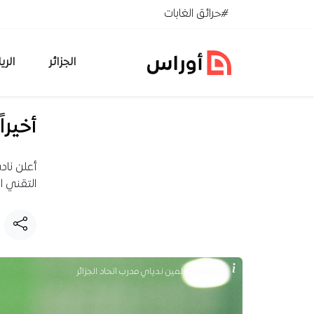
خطي إلى المحتوى
#حرائق الغابات
الجزائر
الري
أخيرا
أعلن ناد
التقني ا
السنغالي لمين ندياي مدرب اتحاد الجزائر