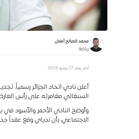
محمد الصالح أملال
رياضة
نُشر يوم:
27 يونيو 2026
أعلن نادي اتحاد الجزائر رسمياً، تجد
السنغالي مغامرته على رأس العارضة 
وأوضح النادي الأحمر والأسود في ب
الاجتماعي، بأن ندياي وقع عقداً جدي