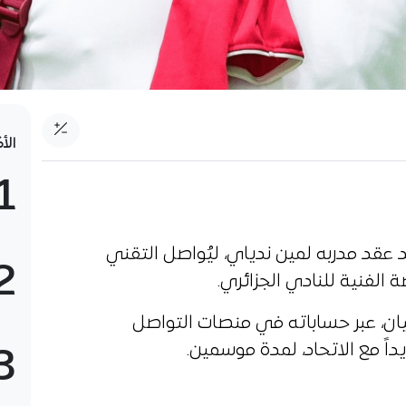
الأ
1
يد عقد مدربه لمين ندياي، ليُواصل التقني
2
الفنية للنادي الجزائري.
يان، عبر حساباته في منصات التواصل
داً مع الاتحاد، لمدة موسمين.
3