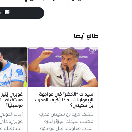
انض
طالع أيضا
سيدات “الخضر” في مواجهة
غويري يُثير
الإيفواريات.. ماذا يُخيف المدرب
مستقبله.. ه
بن ستيتي؟
مرسيليا؟
كشف فريد بن ستيتي مدرب
أجاب الدولي 
منتخب سيدات الجزائر لكرة
غويري، على 
القدم، مخاوفه، قبل مواجهة
بمستقبله مع