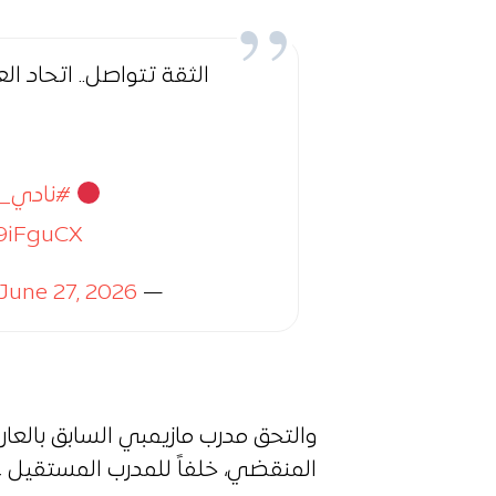
الثقة تتواصل.. اتحاد ا
#نادي_ا
x9iFguCX
June 27, 2026
— USM Alger (@USMAofficiel)
والتحق مدرب مازيمبي السابق بالعا
المنقضي، خلفاً للمدرب المستقيل ع