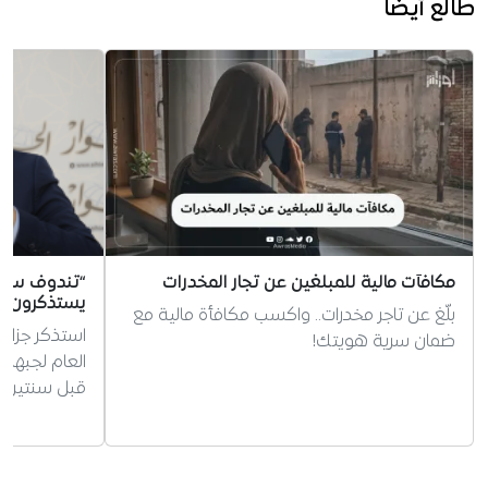
طالع أيضا
مكافآت مالية للمبلغين عن تجار المخدرات
“تندوف ستص
يستذكرون و
بلّغ عن تاجر مخدرات.. واكسب مكافأة مالية مع
استذكر جزائر
ضمان سرية هويتك!
العام لجبهة 
قبل سنتين، 