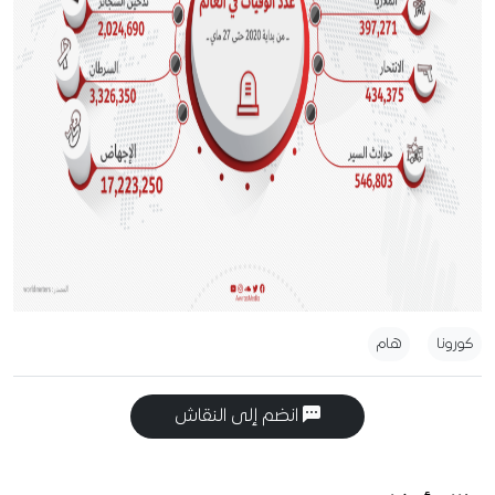
كورونا
هام
انضم إلى النقاش