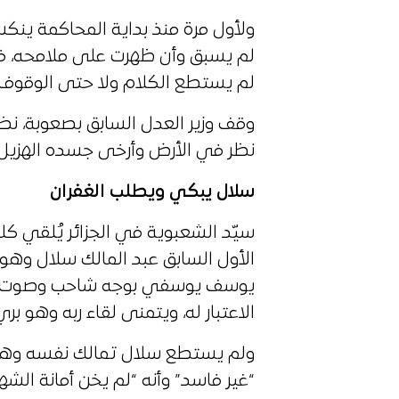
ولأول مرة منذ بداية المحاكمة ينكس
لم يسبق وأن ظهرت على ملامحه، ف
لم يستطع الكلام ولا حتى الوقوف!
وقف وزير العدل السابق بصعوبة، نظر
نظر في الأرض وأرخى جسده الهزيل
سلال يبكي ويطلب الغفران
سيّد الشعبوية في الجزائر يُلقي كلم
الأول السابق عبد المالك سلال وه
يوسف يوسفي بوجه شاحب وصوت م
الاعتبار له، ويتمنى لقاء ربه وهو بري
ولم يستطع سلال تمالك نفسه وهو 
“غير فاسد” وأنه “لم يخن أمانة الشه