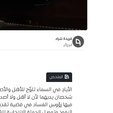
فريدة شراد
الجزائر
آخر تحديث:
10 ديسمبر 2019
الملخص
الأيادِ في السماء تلوّح للأهل والأصد
شخصان يديهما لأن لا أهل ولا أصدق
فيها رؤوس الفساد في قضية تقديم 
النفوذ وتمويل الحملة الانتخابية لل