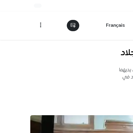
Français
لاد
 يديهما
اد في