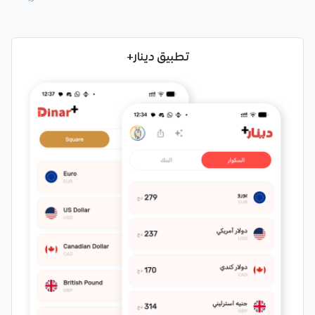
تطبيق دينار+