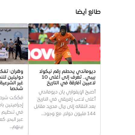
طالع أيضا
ديوماندي يحطم رقم نيكولا
وهران: تفك
بيبي.. تعرف إلى أغلى 10
دوليتين لتن
لاعبين أفارقة في التاريخ
شخصا
أصبح الإيفواري يان ديوماندي
فككت شرطة
أغلى لاعب إفريقي في التاريخ
إجراميتين ب
بعد انتقاله إلى ريال مدريد مقابل
في تنظيم ال
144 مليون دولار، مع وجود…
بينهم…