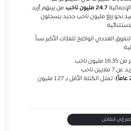
الإجمالية
24.7
مليون ناخب
، من بينهم أزيد
بعد قيد نحو ربع مليون ناخب جديد يسجلون
ستثنائية.
تفوق العددي الواضح للفئات الأكبر سناً
ية:
يون ناخب.
ن 7 ملايين ناخب.
:
تمثل الكتلة الأقل بـ 1.27 مليون
م إلى النقاش