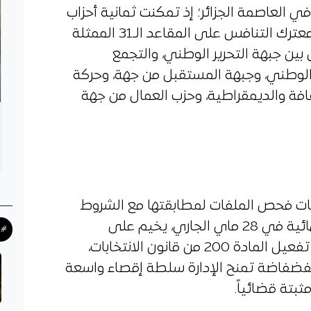
العاصمة الجزائر؛ إذ تمكنت ثمانية أحزاب
فقط -من أصل 36 حزباً- من دخول معترك التنافس على المقاعد الـ31 الممثلة
 بين جبهة التحرير الوطني، والتجمع
 الوطني، وجبهة المستقبل من جهة، وحركة
افة والديمقراطية، وحزب العمال من جهة
بات فحص الملفات لمطابقتها مع الشروط
القانونية تمهيدا لإعلان القوائم النهائية في 28 ماي الجاري، يخيم على
#ح
الصالونات السياسية قلق واسع من تفعيل المادة 200 من قانون الانتخابات،
لفضفاضة تمنح الإدارة سلطة إقصاء واسعة
ثبتة قضائياً.