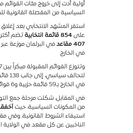
أولية أدت إلى خروج مئات القوائم 
السياسية من المقصلة القانونية للمادة “200” المثير
استقر المشهد الانتخابي بعد إغلاق 
على
854
قائمة انتخابية
تضم أكثر من 10 آلاف مترشح، سي
407
مقاعد
في الخارج.
لتحالف
في الخارج بـ59 قائمة حزبية و6 قوائم مستقلة تضم 528 مترشحا.
في المقابل، شكلت مرحلة جمع التوق
من المكونات السياسية، حيث
أخفقت 721 ق
الناخبين عن كل مقعد في الولاية ال