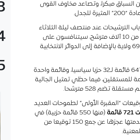
3
من السباق مبكرا، وتصاعد مخاوف القوى
ة للجدل.
باب الترشيحات عند منتصف ليلة الثلاثاء
4
تنافسون على
في البرلمان موزعة عبر 69 ولاية بالإضافة إلى الدوائر الانتخابية
5
وتتوزع القوائم المقبولة مبكراً بين 647 قائمة لـ32 حزبا سياسيا، وقائمة واحدة
 سياسي، إلى جانب 138 قائمة للمستقلين، فيما حظي تمثيل الجالية
يعات “المقبرة الأولى” لطموحات العديد
ائمة
(منها 550 قائمة حزبية) في
استيفاء الشروط القانونية، وفي مقدمتها عجزها عن جمع 150 توقيعا من
معنية.