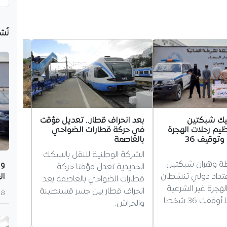
نُش
يك شبكتين
بعد انحراف قطار.. تعديل مؤقت
موعد ع
ظيم رحلات الهجرة
في حركة قطارات الضواحي
الإبتدا
غير الشرعية وتوقيف 36
بالعاصمة
النائب
الشركة الوطنية للنقل بالسكك
بومرداس
 وهران شبكتين
وه
الحديدية تعدل مؤقتا حركة
صحفية 
امتداد دولي تنشطان
ال
قطارات الضواحي بالعاصمة بعد
الابتدا
هجرة غير الشرعية
انحراف قطار بين جسر قسنطينة
الحافلة
8 أغسطس 2026
عبر البحر، كما أوقفت 36 شخصا
والحراش.