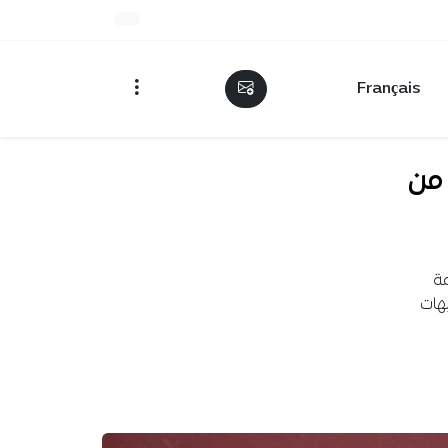
Français
من
ترشح للتشريعيات بـ854 قائمة
شحين بشبهات