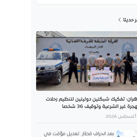
ر حديثا
رض نتائج التحقيق
ئي لفاجعة بومرداس
 العام لدى مجلس قضاء
 يعقد اليوم ندوة
ران: تفكيك شبكتين دوليتين لتنظيم رحلات
لكشف نتائج التحقيق
هجرة غير الشرعية وتوقيف 36 شخصا
ئي في حادث انقلاب
 الذي خلف…
بعد انحراف قطار.. تعديل مؤقت في