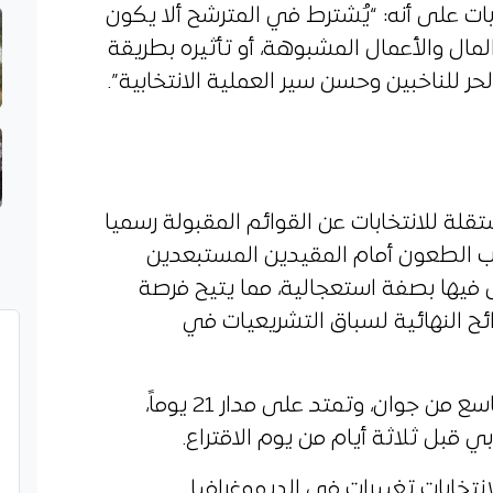
نون الانتخابات على أنه: “يُشترط في المترشح ألا يكون
لمال والأعمال المشبوهة، أو تأثيره بطريقة
لحر للناخبين وحسن سير العملية الانتخابية”.
قلة للانتخابات عن القوائم المقبولة رسميا
ا باب الطعون أمام المقيدين المستبعدين
فيها بصفة استعجالية، مما يتيح فرصة
ئح النهائية لسباق التشريعيات في
وستنطلق الحملة الانتخابية في التاسع من جوان، وتمتد على مدار 21 يوماً،
 قبل ثلاثة أيام من يوم الاقتراع.
نتخابات تغييرات في الديموغرافيا