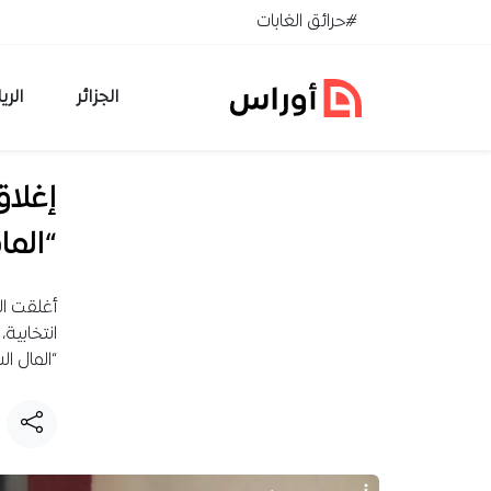
خطي إلى المحتوى
#حرائق الغابات
الجزائر
الري
إغلا
“المادة 
“المال ا