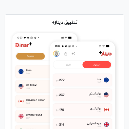
تطبيق دينار+