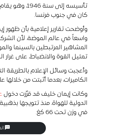
تأسيسه إلى سنة
كان في جنوب فرنسا.
وأوضحت تقارير إعلامية بأن ظهور إ
واسعاً في عالم الموضة، لأن الشرك
المشاهير المرتبطين بالسينما وال
تمثيل القوة والانضباط، على غرار البط
وأعجبت وسائل الإعلام بالطريقة الت
الكاميرات، بعدما أثبتت من خلالها ع
وكانت إيمان خليف قد قرّرت دخول
ع
في وزن تحت 66 كغ.
انض