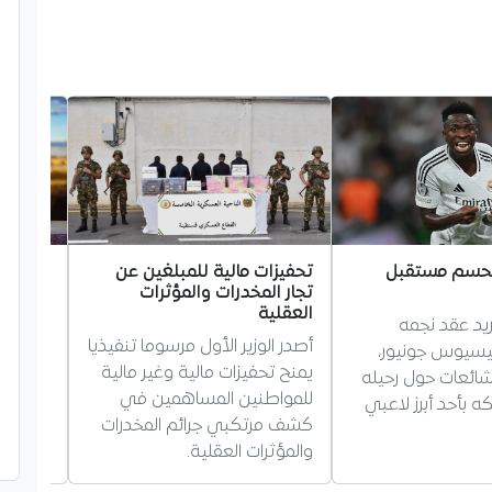
 يحسم مستقبل
تحفيزات مالية للمبلغين عن
إسبانيا
تجار المخدرات والمؤثرات
أحقيتها
العقلية
مونديال 30
ريد عقد نجمه
أصدر الوزير الأول مرسوما تنفيذيا
ردت الح
نيسيوس جونيور،
يمنح تحفيزات مالية وغير مالية
الجدل ح
لشائعات حول رحيله
للمواطنين المساهمين في
0
 بأحد أبرز لاعبي
كشف مرتكبي جرائم المخدرات
باستضاف
والمؤثرات العقلية.
خبرة وب