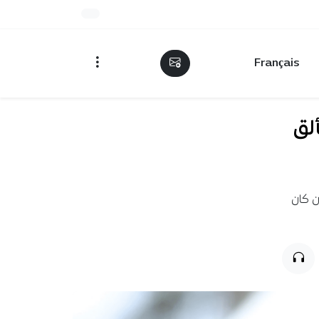
Français
لق
ن كان