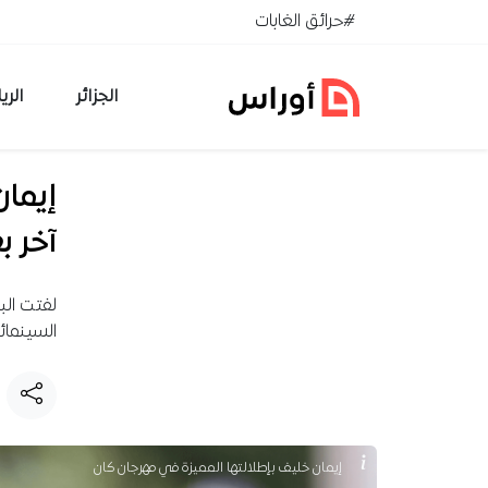
خطي إلى المحتوى
#حرائق الغابات
الجزائر
الري
إيمان
آخر ب
لفتت الب
السينمائ
إيمان خليف بإطلالتها المميزة في مهرجان كان