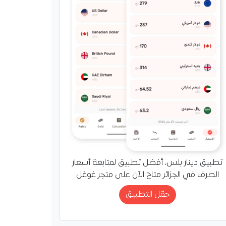
 ترد على المغرب وتؤكد
 باستضافة نهائي
20
كومة الإسبانية على
تطبيق دينار بلس، أفضل تطبيق لمتابعة أسعار
ول نهائي مونديال
الصرف في الجزائر متاح الآن على متجر غوغل
203، مؤكدة أن بلادها الأجدر
حمّل التطبيق
ة المباراة، لما تملكه من
نية…