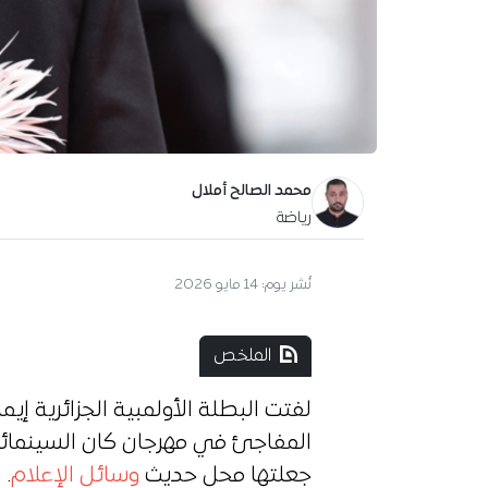
محمد الصالح أملال
رياضة
نُشر يوم:
14 مايو 2026
الملخص
لفتت البطلة الأولمبية الجزائرية إي
المفاجئ في مهرجان كان السينمائي ا
جعلتها محل حديث
وسائل الإعلام
.