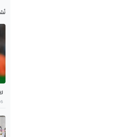
نُش
ري
6 أغسطس 2026