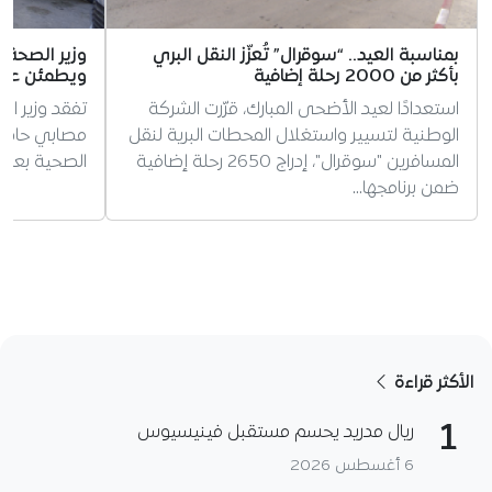
بمناسبة العيد.. “سوقرال” تُعزّز النقل البري
وزير الصحة
بأكثر من 2000 رحلة إضافية
ويطمئن عائل
استعدادًا لعيد الأضحى المبارك، قرّرت الشركة
تفقد وزير ا
الوطنية لتسيير واستغلال المحطات البرية لنقل
مصابي حادث
المسافرين "سوقرال"، إدراج 2650 رحلة إضافية
الصحية بعد وفاة 6 أشخاص 
ضمن برنامجها…
الأكثر قراءة
1
ريال مدريد يحسم مستقبل فينيسيوس
6 أغسطس 2026