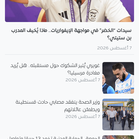
سيدات “الخضر” في مواجهة الإيفواريات.. ماذا يُخيف المدرب
بن ستيتي؟
7 أغسطس 2026
غويري يُثير الشكوك حول مستقبله.. هل يُريد
مغادرة مرسيليا؟
7 أغسطس 2026
وزير الصحة يتفقد مصابي حادث قسنطينة
ويطمئن عائلاتهم
7 أغسطس 2026
الجمعة.. الحماية المدنية تخمد 13 حريقا وتواصل