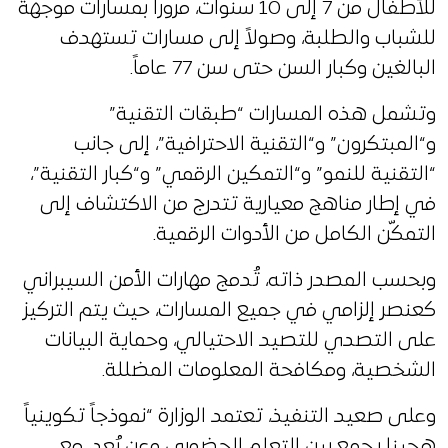
للأطفال من 7 إلى 10 سنوات، مروراً بمسارات موجهة
للشباب والطلبة، وصولاً إلى مسارات تستهدف
البالغين وكبار السن حتى سن 77 عاماً.
وتشمل هذه المسارات “طبقات التقنية”
و“المبتكرون” و“التقنية الاحترافية”، إلى جانب
“التقنية للنمو” و“التمكين الرقمي” و“كبار التقنية”،
في إطار مناهج معيارية تتدرج من الاكتشاف إلى
التمكّن الكامل من الأدوات الرقمية.
وبحسب المصدر ذاته، تُدمج مهارات الأمن السيبراني
كعنصر إلزامي في جميع المسارات، حيث يتم التركيز
على التصدي للتصيد الاحتيالي، وحماية البيانات
الشخصية، ومكافحة المعلومات المضللة.
وعلى صعيد التنفيذ، تعتمد الوزارة “نموذجاً تكوينياً
هجينا يجمع بين التعلم الحضوري وعن بُعد، مع