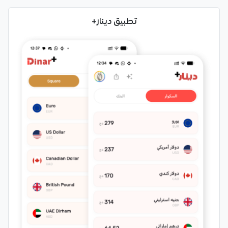
تطبيق دينار+