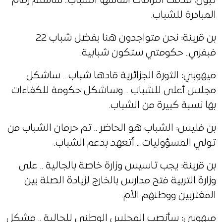
تبون: قدمت التزامات أساسها الشباب.. سأسلم زمام
المبادرة للشباب.
بن قرينة: نحن متواجدون هنا بفضل شباب 22
فبفري.. حكومتي ستكون شبابية.
ميهوبي: الثورة الجزائرية قادها شباب .. ساشكل
مجلس أعلى للشباب .. وساشكل حكومة للكفاءات
بها نسبة كبيرة من الشباب.
بن فليس: الشباب هو الحاضر .. تم حرمان الشباب من
تولي المسؤوليات .. أتعهد بدعم الشباب.
بن قرينة: يجب تاسيس وزارة خاصة بالجالية .. على
وزارة التربية فتح مدارس بالخارج لزيادة الصلة بين
المغتربين ووطنهم الأم.
ميهوبي: سأنصب المجلس الوطني للجالية .. مشكل