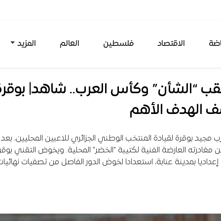
اضة
الاقتصاد
فلسطين
العالم
المزيد
قب “الشأن” وكأس العرب.. شاهد| بوقرة
 الهدف الأهم
رب مجيد بوقرة لقيادة المنتخب الوطني الجزائري للاعبين المحليين، بعد ق
 مغادرته العارضة الفنية لكتيبة "الخضر" المحلية. ويخوض التقني بوقرة
عداديا بمدينة عنابة، استعدادا لخوض الدور الفاصل من تصفيات نهائيا