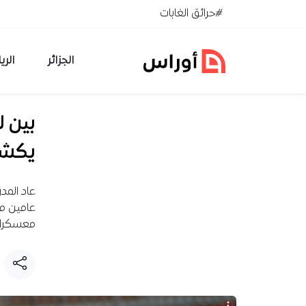
خطي إلى المحتوى
#حرائق الغابات
الجزائر
الري
بين ل
يكشف
عاد المد
عامين من
معسكرا إ