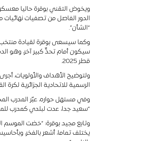
ويخوض التقني بوقرة حاليا معسكرا 
الدور الفاصل من تصفيات نهائيات م
“الشأن”.
وكما سيسعى بوقرة لقيادة منتخب ال
سيكون أمام تحدٍّ كبير آخر، وهو ا
قطر 2025.
ولتوضيح الأهداف والأولويات، أجرى 
الرسمية للاتحادية الجزائرية لكرة ال
وفي مستهل حواره، عبّر المدرب المح
“سعيد جدا، عدت لبلدي كمدرب للم
وتابع مجيد بوقرة: “خضت الموسم ال
يختلف تماما، أشعر بالفخر، وبأحاس