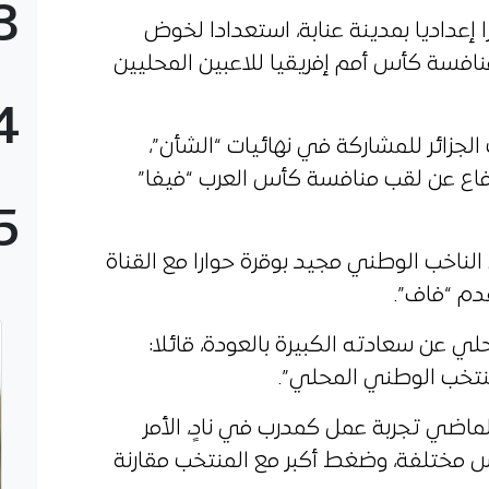
3
إعداديا بمدينة عنابة، استعدادا لخوض
نافسة كأس أمم إفريقيا للاعبين المحليين
4
جزائر للمشاركة في نهائيات “الشأن”،
لدفاع عن لقب منافسة كأس العرب “فيفا”
5
الناخب الوطني مجيد بوقرة حوارا مع القناة
قدم “فاف”.
لي عن سعادته الكبيرة بالعودة، قائلا:
نتخب الوطني المحلي”.
ماضي تجربة عمل كمدرب في نادٍ، الأمر
يس مختلفة، وضغط أكبر مع المنتخب مقارنة