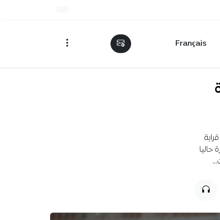
Français
رابة
 حاليا
ت…