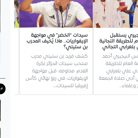
جيري يستقبل
سيدات “الخضر” في مواجهة
غويري 
م للطريقة التجانية
الإيفواريات.. ماذا يُخيف المدرب
مستقبله
لعرابي التجاني
بن ستيتي؟
مرسيليا
يس النيجيري أحمد
كشف فريد بن ستيتي مدرب
أجاب ال
فة العام للطريقة
منتخب سيدات الجزائر لكرة
غويري،
دي علي بلعرابي
القدم، مخاوفه، قبل مواجهة
بمستقبل
ذي أدى صلاة الجمعة
الإيفواريات، في ربع نهائي كأس
يؤكد بق
وعلماء…
إفريقيا للسيدات،…
حول…
#ح