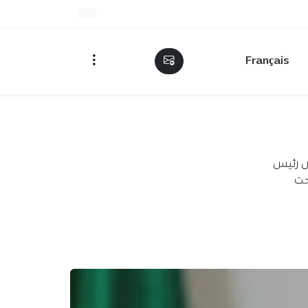
Français
يض رئيس
حت