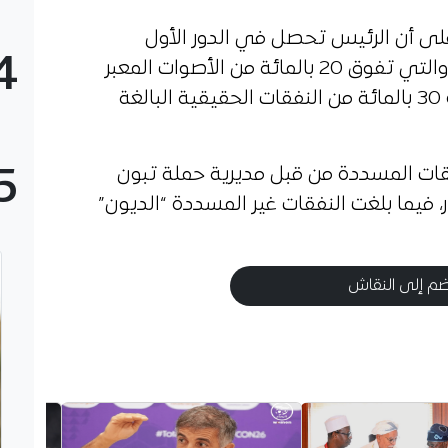
ى أن الرئيس تحصل في الدور الأول
4
للانتخابات على نسبة 58.13 بالمائة والتي تفوق 20 بالمائة من الأصوات المعبر
عنها، وهو ما يخول له تعويض قدره 30 بالمائة من النفقات الحقيقية البالغة
5
ات المسددة من قبل مديرية حملة تبون
بية بلغت 52.938.808.32 دينار، فيما بلغت النفقات غير المسددة “الديون”
م إلى النقاش