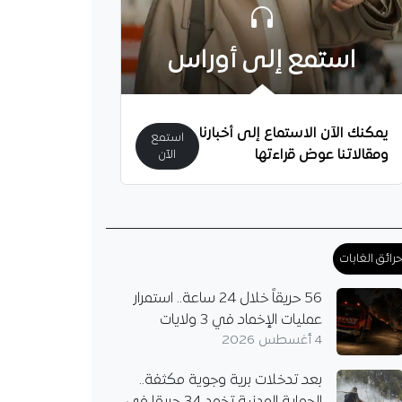
استمع إلى أوراس
يُثير الشكوك حول
.. هل يُريد مغادرة
يمكنك الآن الاستماع إلى أخبارنا
؟
استمع
ومقالاتنا عوض قراءتها
الآن
دولي الجزائري أمين
 على أسئلة تتعلق
ه مع مرسيليا، لكن لم
اءه مع الفريق، بل تحدث
رائق الغابات
56 حريقاً خلال 24 ساعة.. استمرار
عمليات الإخماد في 3 ولايات
4 أغسطس 2026
بعد تدخلات برية وجوية مكثفة..