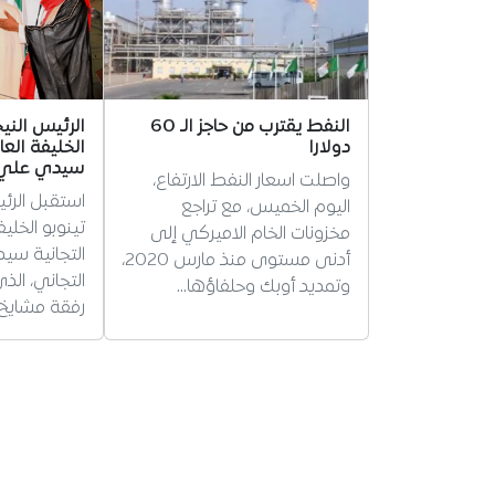
النفط يقترب من حاجز الـ 60
الرئيس الني
دولارا
الخليفة العا
سيدي علي ب
واصلت اسعار النفط الارتفاع،
استقبل الرئ
اليوم الخميس، مع تراجع
تينوبو الخلي
مخزونات الخام الاميركي إلى
التجانية سي
أدنى مستوى منذ مارس 2020،
التجاني، ال
وتمديد أوبك وحلفاؤها…
رفقة مشايخ 