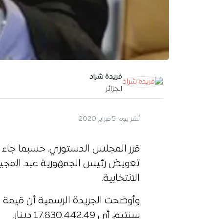
فريدة شراد
الجزائر
آخر تحديث:
6 فبراير 2020
قرر المجلس الدستوري، حسبما جاء في
تعويض رئيس الجمهورية عبد المجيد 
الانتخابية.
سنتيم، أي 17.830.442.49 دينار.