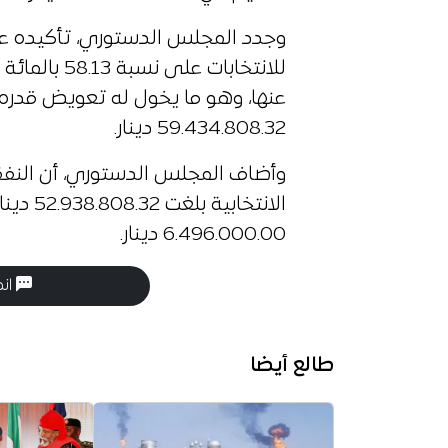
وجدد المجلس الدستوري، تأكيده عل
59.434.808.32 دينار.
وأضاف المجلس الدستوري، أن النفق
الانتخا
6.496.000.00 دينار.
انض
طالع أيضا