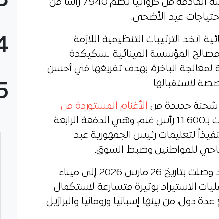
3
أن الشحنة القادمة من كرواتيا تضم 7.940 رأساً من
احتياجات عيد الأضحى.
4
ية اتخذ الترتيبات التنظيمية اللازمة
مصالح المؤسسة المينائية لسكيكدة
 لمعالجة الباخرة، بهدف تفريغها في أحسن
صة لاستقبالها.
5
شحنة جديدة من
الأغنام المستوردة من
إلى ميناء تنس التجاري، قُدرت بـ11.600 رأس غنم، وهي الدفعة الرابعة
نفيذاً لتعليمات رئيس الجمهورية عبد
لأضاحي للمواطنين وضبط السوق.
وكانت أولى الشحنات المستوردة قد وصلت بتاريخ 26 مارس 2026 إلى ميناء
ليات الاستيراد بوتيرة متسارعة لاستكمال
دة دول، من بينها إسبانيا ورومانيا والبرازيل