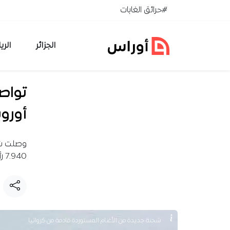
خطي إلى المحتوى
#حرائق الغابات
الجزائر
الري
تواص
أوروب
وصلت شح
7.940 رأساً موجهة لتغطية احتياجات عيد الأضحى.
شحنة جديدة من الأغنام المستوردة قادمة من كرواتيا