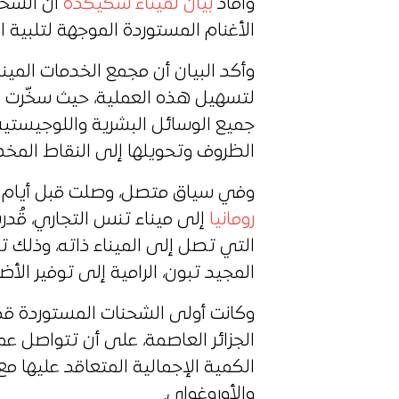
وأفاد
بيان لميناء سكيكدة
الأغنام المستوردة الموجهة لتلبية 
وأكد البيان أن مجمع الخدمات المينائ
لتسهيل هذه العملية، حيث سخّرت 
جميع الوسائل البشرية واللوجيستية
الظروف وتحويلها إلى النقاط المخص
وفي سياق متصل، وصلت قبل أيام 
رومانيا
التي تصل إلى الميناء ذاته، وذلك ت
المجيد تبون، الرامية إلى توفير ا
الجزائر العاصمة، على أن تتواصل عم
الكمية الإجمالية المتعاقد عليها مع ع
والأوروغواي.