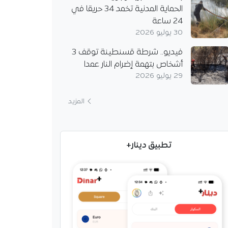
الحماية المدنية تخمد 34 حريقا في
24 ساعة
30 يوليو 2026
جيش: “وعي الجزائريين
فيديو.. شرطة قسنطينة توقف 3
هم مع مؤسسات الدولة
ستقرار الوطن”
أشخاص بتهمة إضرام النار عمدا
29 يوليو 2026
لة الجيش أن الجزائر
حقيق إنجازات نوعية في
المزيد
لميادين، وتعزز أمنها
رها لبناء مستقبلها بثقة.
تطبيق دينار+