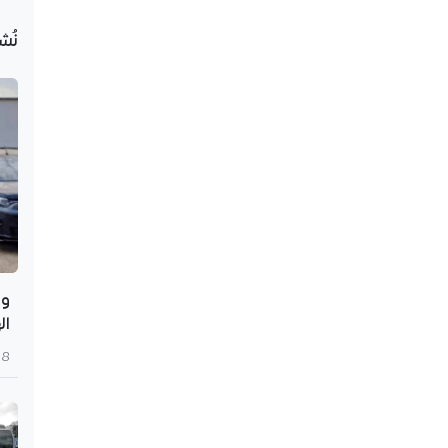
نُش
وه
ال
8 أغسطس 2026