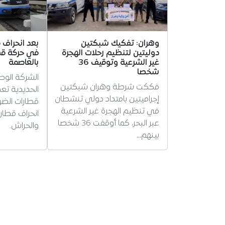
وهران: تفكيك شبكتين
بعد انحراف 
دوليتين لتنظيم رحلات الهجرة
في حركة قط
غير الشرعية وتوقيف 36
بالعاصمة
شخصا
الشركة الوط
فككت شرطة وهران شبكتين
الحديدية تع
إجراميتين بامتداد دولي تنشطان
قطارات الضو
في تنظيم الهجرة غير الشرعية
انحراف قطار
عبر البحر، كما أوقفت 36 شخصا
والحراش.
بينهم…