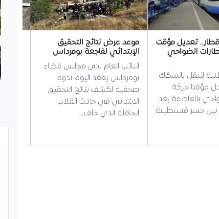
قطار.. تعديل مؤقت
موعد عرض نتائج التحقيق
مجلة ال
ارات الضواحي
الإبتدائي لفاجعة بومرداس
وتلاحم
سندٌ لا
النائب العام لدى مجلس قضاء
نية للنقل بالسكك
أكدت مج
بومرداس يعقد اليوم ندوة
دل مؤقتا حركة
تواصل ت
صحفية لكشف نتائج التحقيق
احي بالعاصمة بعد
مختلف ا
الابتدائي في حادث انقلاب
 بين جسر قسنطينة
واستقرا
الحافلة الذي خلف…