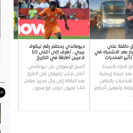
 حافلة على
ديوماندي يحطم رقم نيكولا
لوكا زي
ار بعد الاشتباه في
بيبي.. تعرف إلى أغلى 10
غرناطة
أثير المخدرات
لاعبين أفارقة في التاريخ
اقترب ا
الدرك بالبليدة
أصبح الإيفواري يان ديوماندي
من حسم
عد نتيجة إيجابية
أغلى لاعب إفريقي في التاريخ
توصل ال
المخدرات، بالتزامن
بعد انتقاله إلى ريال مدريد مقابل
في انتظ
رقابة وتفعيل أحكام
144 مليون دولار، مع وجود…
#ح
…