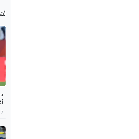
نُش
دي
أغلى 10 
7 أغسطس 2026