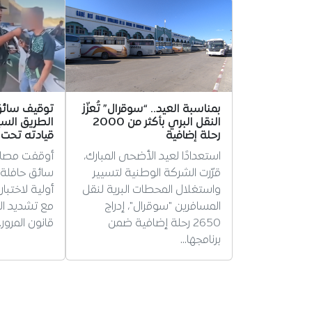
بمناسبة العيد.. “سوقرال” تُعزّز
توقيف سائق
النقل البري بأكثر من 2000
الطريق السي
رحلة إضافية
قيادته تحت ت
استعدادًا لعيد الأضحى المبارك،
أوقفت مصالح 
قرّرت الشركة الوطنية لتسيير
سائق حافلة ب
واستغلال المحطات البرية لنقل
أولية لاختبار 
المسافرين "سوقرال"، إدراج
مع تشديد ال
2650 رحلة إضافية ضمن
قانون المرور
برنامجها…