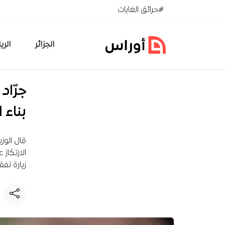
خطي إلى المحتوى
#حرائق الغابات
الجزائر
الري
جرّاد
بناء 
قال الوزي
الارتكاز
زيارة تف