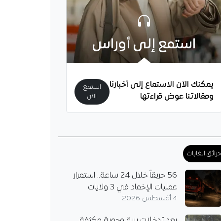
استمع إلى أوراس
دان يقترب من الرحيل عن
يمكنك الآن الاستماع إلى أخبارنا
استمع
ومقالاتنا عوض قراءتها
الآن
لحارس الجزائري لوكا زيدان
 وجهته الجديدة، بعدما
أطراف لاتفاق نهائي
ار التوقيع الرسمي.
رائق الغابات
56 حريقاً خلال 24 ساعة.. استمرار
عمليات الإخماد في 3 ولايات
4 أغسطس 2026
بعد تدخلات برية وجوية مكثفة..