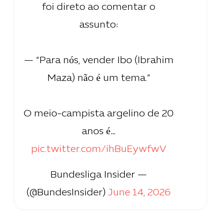
foi direto ao comentar o
assunto:
— “Para nós, vender Ibo (Ibrahim
Maza) não é um tema.”
O meio-campista argelino de 20
anos é…
pic.twitter.com/ihBuEywfwV
— Bundesliga Insider
(@BundesInsider)
June 14, 2026