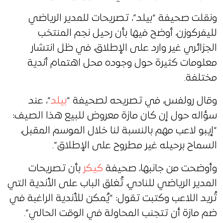
ونقلت صحيفة “بيلد”، تصريحات للمدير الرياضي
لليفركوزن، أوضح فيها بأن رحيل نجم المنتخب
الجزائري غير وارد على الإطلاق، في ظل انتشار
معلومات كثيرة حول وجوده محل اهتمام أندية
مختلفة.
وقال رولفس، في تصريحه لصحيفة “
بيلد
“، عند
سؤاله حول إن كان مازة معروض للبيع هذا الصيف:
“إيبو لاعب مهم بالنسبة لنا خلال الموسم المقبل،
السماح برحيله غير مطروح على الإطلاق”.
وأوضحت من جانبها، صحيفة
كيكر
بأن تصريحات
المدير الرياضي للنادي، تُغلق الباب على الأندية التي
تُريد اللاعب وكتبت تقول: “يُمكن للأندية الراغبة في
ضم مازة أن تتجنب المحاولة في الوقت الحالي”.