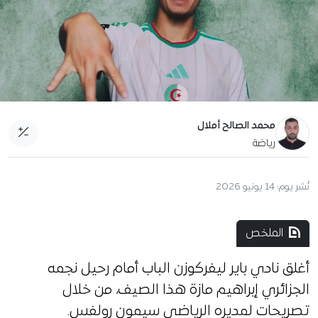
محمد الصالح أملال
رياضة
نُشر يوم:
14 يونيو 2026
الملخص
أغلق نادي باير ليفركوزن الباب أمام رحيل نجمه
الجزائري إبراهيم مازة هذا الصيف، من خلال
تصريحات لمديره الرياضي سيمون رولفس.