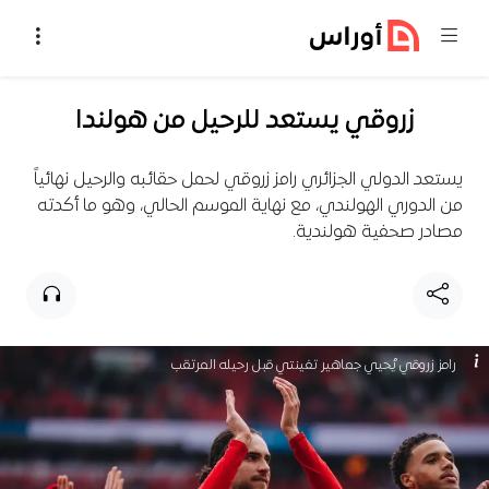
خطي إلى المحتوى
زروقي يستعد للرحيل من هولندا
يستعد الدولي الجزائري رامز زروقي لحمل حقائبه والرحيل نهائياً
من الدوري الهولندي، مع نهاية الموسم الحالي، وهو ما أكدته
مصادر صحفية هولندية.
رامز زروقي يُحيي جماهير تفينتي قبل رحيله المرتقب