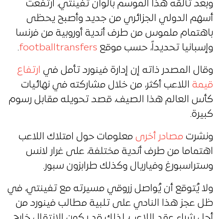
وبعد تألقه هذا الموسم بألوان تفينتي، ارتفعت
أسهم الدولي الجزائري من جديد وأصبح يحظى
باهتمام ملموس من طرف أندية أوروبية من فرنسا
وإسبانيا تحديداً، حسب موقع
footballtransfers
.
وقال المصدر ذاته إن إدارة فينورد تأمل في
ارتفاع
قيمة
اللاعب أكثر، من خلال مشاركته في نهائيات
كأس العالم هذا الصيف، قصد تحويله مقابل رسوم
كبيرة.
ونشرت
مصادر أخرى
معلومات حول امتلاك اللاعب
اهتماما من طرف أندية مختلفة، على غرار لانس
وستراسبورغ وفياريال وكذلك طرابزون سبور.
ولا يُتوقع أن يُواصل زروقي مسيرته مع تفينتي، في
ظل عجز هذا النادي على تلبية مطالب فينورد من
أجل شراء عقد اللاعب، لذلك قد يكون الانتقال خارج