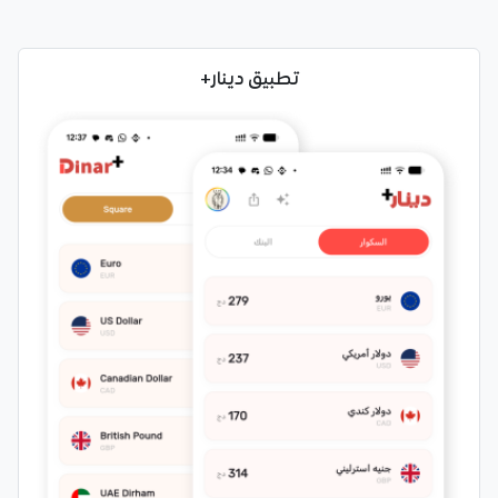
تطبيق دينار+