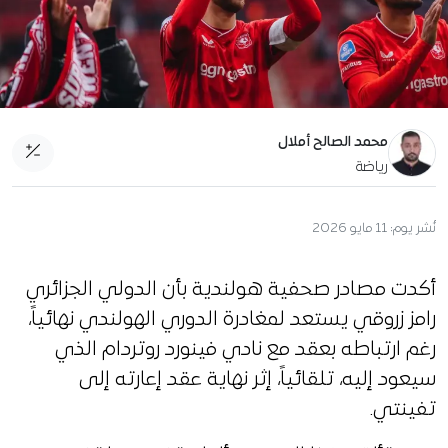
محمد الصالح أملال
رياضة
نُشر يوم:
11 مايو 2026
أكدت مصادر صحفية هولندية بأن الدولي الجزائري
رامز زروقي يستعد لمغادرة الدوري الهولندي نهائياً،
رغم ارتباطه بعقد مع نادي فينورد روتردام الذي
سيعود إليه، تلقائياً، إثر نهاية عقد إعارته إلى
تفينتي.