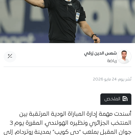
شمس الدين زرقي
رياضة
نُشر يوم:
24 مايو 2026
الملخص
أسندت مهمة إدارة المباراة الودية المرتقبة بين
المنتخب الجزائري ونظيره الهولندي، المقررة يوم 3
جوان المقبل بملعب “دي كويب” بمدينة روتردام، إلى