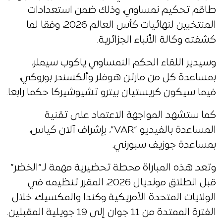
طاقم تحكيم نمساوي، وذلك ضمن استعدادات
المنتخبين لنهائيات كأس العالم 2026، وفقا لما
كشفته وكالة الأنباء الجزائرية.
وسيدير اللقاء الحكم النمساوي ياكوب سيملر،
بمساعدة كل من مارتن هوفلر وألكسندر بوروكي،
فيما سيكون كريستيان بيترو تشيوشيركا حكما رابعا.
كما ستشهد المواجهة الاعتماد على تقنية
المساعدة بالفيديو “VAR”، بإشراف آلان كياس،
بمساعدة جوزيف سبورني.
وتعد هذه المباراة محطة تحضيرية مهمة لـ“الخضر”
قبل انطلاق مونديال 2026، المقرر تنظيمه في
الولايات المتحدة الأمريكية وكندا والمكسيك، خلال
الفترة الممتدة من 11 جوان إلى 19 جويلية المقبلين.