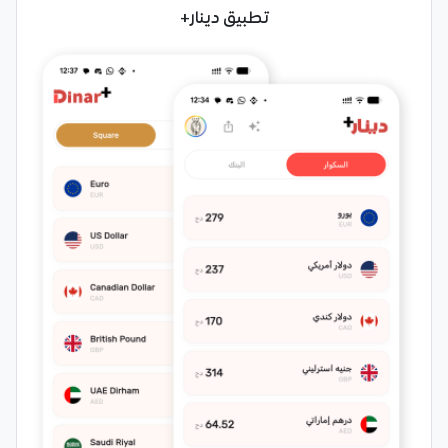
تطبيق دينار+