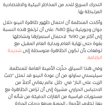
التحرك السريع للحد من المخاطر البيئية والاقتصادية
المرتبطة بها.
وأكدت المنظمة أن احتمال ظهور ظاهرة النينو خلال
جوان وجويلية يبلغ 80%، على أن ترتفع هذه النسبة
إلى أكثر من 90% لاحتمال استمرارها ونشاطها
بقوة حتى نهاية العام وبداية العام المقبل، مع
توقعات بأن تكون الظاهرة متوسطة إلى
شديدة
الكثافة
.
وفي هذا السياق، حذّرت الأمينة العامة للمنظمة،
سيليستي ساولو، من أن عودة النينو قد تمثل “صبّ
الزيت على النار” في ظل عالم يعاني أصلاً من
الاحتباس الحراري، مشيرة إلى أن تزامن الظاهرة مع
مستويات قياسية من الغازات الدفيئة من شأنه أن
يعزز تطرف الأحوال الجوية ويرفع درجات الحرارة