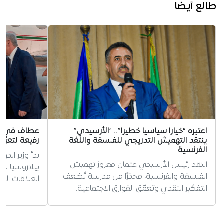
طالع أيضا
اعتبره “خيارا سياسيا خطيرا”.. “الأرسيدي”
عطاف في بيل
ينتقد التهميش التدريجي للفلسفة واللغة
رفيعة لتعزيز
الفرنسية
بدأ وزير الد
انتقد رئيس الأرسيدي عثمان معزوز تهميش
بيلاروسيا لإ
الفلسفة والفرنسية، محذرًا من مدرسة تُضعف
العلاقات الثن
التفكير النقدي وتعمّق الفوارق الاجتماعية.