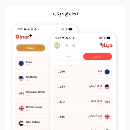
تطبيق دينار+