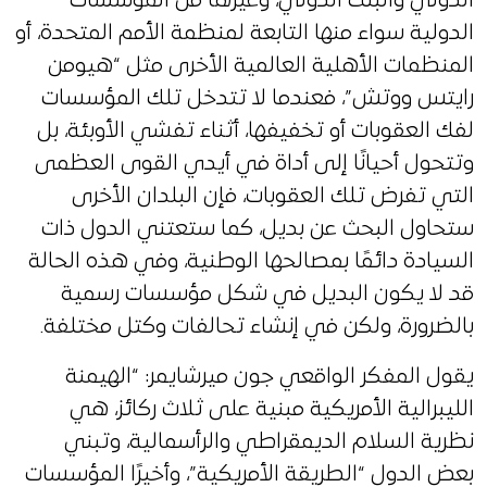
الدولي والبنك الدولي، وغيرها من المؤسسات
الدولية سواء منها التابعة لمنظمة الأمم المتحدة، أو
المنظمات الأهلية العالمية الأخرى مثل “هيومن
رايتس ووتش”، فعندما لا تتدخل تلك المؤسسات
لفك العقوبات أو تخفيفها، أثناء تفشي الأوبئة، بل
وتتحول أحيانًا إلى أداة في أيدي القوى العظمى
التي تفرض تلك العقوبات، فإن البلدان الأخرى
ستحاول البحث عن بديل، كما ستعتني الدول ذات
السيادة دائمًا بمصالحها الوطنية، وفي هذه الحالة
قد لا يكون البديل في شكل مؤسسات رسمية
بالضرورة، ولكن في إنشاء تحالفات وكتل مختلفة.
يقول المفكر الواقعي جون ميرشايمر: “الهيمنة
الليبرالية الأمريكية مبنية على ثلاث ركائز، هي
نظرية السلام الديمقراطي والرأسمالية، وتبني
بعض الدول “الطريقة الأمريكية”، وأخيرًا المؤسسات