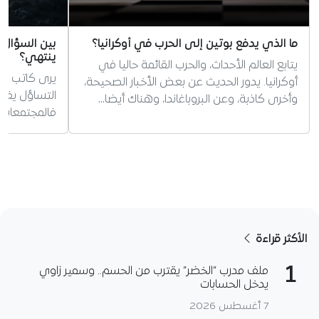
ما الذي يدفع بوتين إلى الحرب في أوكرانيا؟
بين السؤال و
ينتهي؟
يتابع العالم الأحداث، والحرب القائمة حاليا في
يرى كاتب الم
أوكرانيا. يدور الحديث عن بعض الأخبار الصحيحة،
التساؤل يفتح
وأخرى كاذبة، وعن البروباغاندا، وهناك أيضا…
فالمجتمعات ت
الأكثر قراءة
1
ملف مدرب “الخضر” يقترب من الحسم.. وسمير زاوي
يدخل الحسابات
7 أغسطس 2026