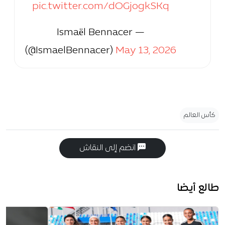
pic.twitter.com/dOGjogkSKq
— Ismaël Bennacer
(@IsmaelBennacer)
May 13, 2026
كأس العالم
انضم إلى النقاش
طالع أيضا