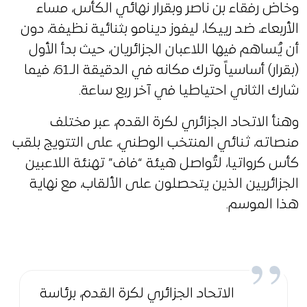
وخاض رفقاء بن ناصر وبقرار نهائي الكأس، مساء
الأربعاء، ضد رييكا، ليفوز دينامو بثنائية نظيفة، دون
أن يُساهم فيها اللاعبان الجزائريان، حيث بدأ الأول
(بقرار) أساسياً وترك مكانه في الدقيقة الـ61، فيما
شارك الثاني احتياطيا في آخر ربع ساعة.
وهنأ الاتحاد الجزائري لكرة القدم، عبر مختلف
منصاته، ثنائي المنتخب الوطني، على التتويج بلقب
كأس كرواتيا، لتُواصل هيئة “فاف” تهنئة اللاعبين
الجزائريين الذين يتحصلون على الألقاب، مع نهاية
هذا الموسم.
الاتحاد الجزائري لكرة القدم، برئاسة