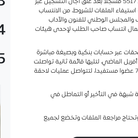
3
وكشف الديوان في بيان عن إحصاء 5517 مسجلا بعد غلق آجال التسجيل عبر
ة استيفاء الملفات للشروط، من الانتساب
 والمجلس الوطني للفنون والآداب
4
حتمال انتساب صاحب الطلب لإحدى هيئات
تحقات عبر حسابات بنكية وبصيغة مباشرة
5
صالح 319 عضوا مستفيدا يوم 28 أفريل الماضي، لتليها قائمة ثانية تواصلت
إلى غاية 03 ماي الجاري شملت 781 عضوا مستفيدا، لتتواصل عمليات لاحقة
ة شبهة في التأخير أو التماطل في
 وتحتاج مراجعة الملفات وتخضع لجميع