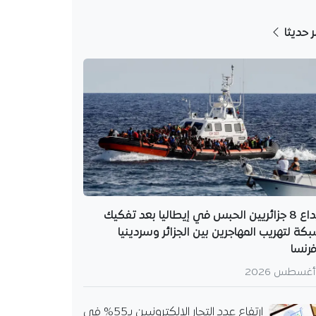
ر حديثا
إيداع 8 جزائريين الحبس في إيطاليا بعد تفكيك
كة لتهريب المهاجرين بين الجزائر وسردينيا
رنسا
ارتفاع عدد التجار الإلكترونيين بـ55% في