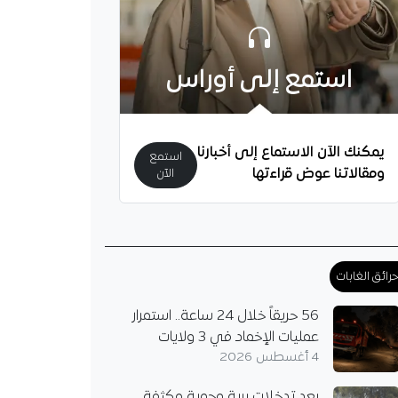
استمع إلى أوراس
يمكنك الآن الاستماع إلى أخبارنا
استمع
ومقالاتنا عوض قراءتها
الآن
ناني يقدم عرضه الأول
رم بوراس
رائق الغابات
رم بوراس عرضًا أول من
56 حريقاً خلال 24 ساعة.. استمرار
اني لضمه، غير أن ناديه
عمليات الإخماد في 3 ولايات
رفضه متمسكًا بخدمات
4 أغسطس 2026
وسط الجزائري المتألق…
بعد تدخلات برية وجوية مكثفة..