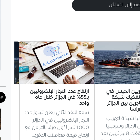
م إلى النقاش
8 جزائريين الحبس في
ارتفاع عدد التجار الإلكترونيين
نادٍ يو
 تفكيك شبكة
بـ55% في الجزائر خلال عام
لضم أك
#ح
جرين بين الجزائر
واحد
تلقى أك
رنسا
تجمع النقد الآلي يعلن تجاوز عدد
نادٍ يون
يا شبكة لتهريب
التجار الإلكترونيين في الجزائر
الحالي 
 الجزائر وسردينيا
1000 تاجر لأول مرة، بالتزامن مع
لاعب ال
وفرنسا، وأوقفت 8 جزائريين بعد
ارتفاع قيمة معاملات الدفع…