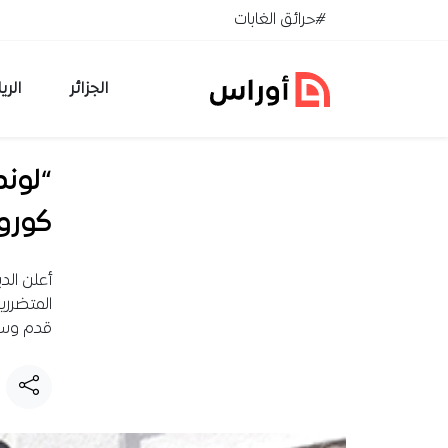
خطي إلى المحتوى
#حرائق الغابات
الجزائر
الري
كورون
أعلن الد
المتضرري
قدم وساق وتم د