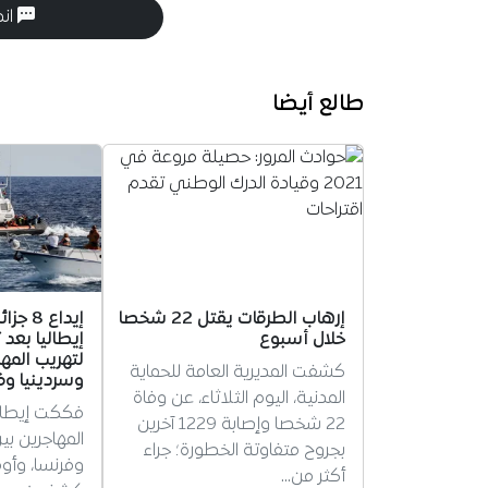
انض
طالع أيضا
إرهاب الطرقات يقتل 22 شخصا
إيداع 
خلال أسبوع
إيطاليا بعد
لتهريب المها
كشفت المديرية العامة للحماية
وسردينيا وف
المدنية، اليوم الثلاثاء، عن وفاة
فككت إيطال
22 شخصا وإصابة 1229 آخرين
المهاجرين بين
بجروح متفاوتة الخطورة؛ جراء
أكثر من…