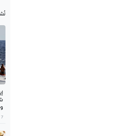
نُش
شب
وف
7 أغسطس 2026