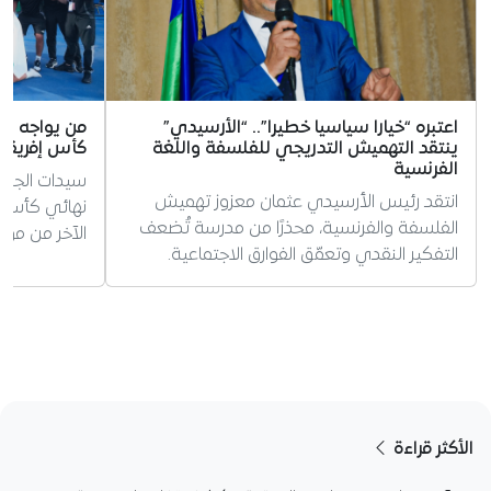
اعتبره “خيارا سياسيا خطيرا”.. “الأرسيدي”
من يواجه سي
ينتقد التهميش التدريجي للفلسفة واللغة
كأس إفريقيا
الفرنسية
سيدات الجزا
انتقد رئيس الأرسيدي عثمان معزوز تهميش
الفلسفة والفرنسية، محذرًا من مدرسة تُضعف
الآخر من موا
التفكير النقدي وتعمّق الفوارق الاجتماعية.
الأكثر قراءة