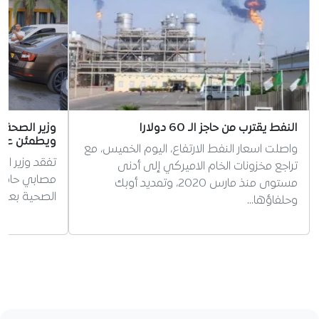
النفط يقترب من حاجز الـ 60 دولارا
وزير الصحة
ويطمئن عائل
واصلت اسعار النفط الارتفاع، اليوم الخميس، مع
تفقد وزير ا
تراجع مخزونات الخام الاميركي إلى أدنى
مصابي حادث
مستوى منذ مارس 2020، وتمديد أوبك
الصحية بعد وفاة 6 أشخاص 
وحلفاؤها…