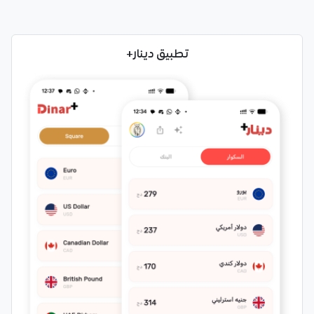
تطبيق دينار+