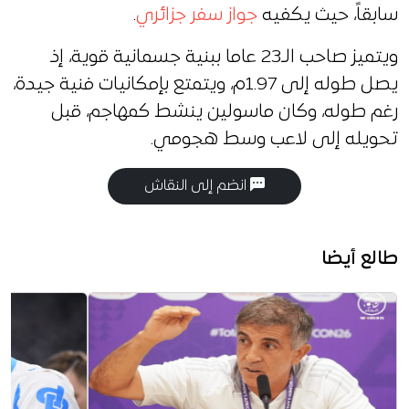
سابقاً، حيث يكفيه
جواز سفر جزائري
.
ويتميز صاحب الـ23 عاما ببنية جسمانية قوية، إذ
يصل طوله إلى 1.97م، ويتمتع بإمكانيات فنية جيدة،
رغم طوله، وكان ماسولين ينشط كمهاجم، قبل
تحويله إلى لاعب وسط هجومي.
انضم إلى النقاش
طالع أيضا