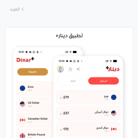
المزيد
تطبيق دينار+