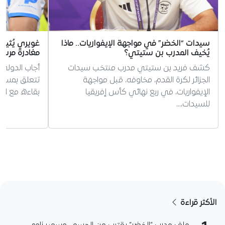
سيدات “الخضر” في مواجهة الإيفواريات.. ماذا
غويري يُثير
يُخيف المدرب بن ستيتي؟
مغادرة مرسيل
كشف فريد بن ستيتي مدرب منتخب سيدات
أجاب الدولي 
الجزائر لكرة القدم، مخاوفه، قبل مواجهة
تتعلق بمستق
الإيفواريات، في ربع نهائي كأس إفريقيا
بقاءه مع ال
للسيدات،…
الأكثر قراءة