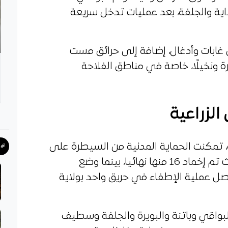
داية والجلفة، بعد عمليات تدخل سريعة
غابات وأدغال، إضافة إلى حرائق مست
ة ونخيلًا، خاصة في مناطق الفلاحة
لزراعية
ة، تمكنت الحماية المدنية من السيطرة على
#ح
19 حريقا سجلت عبر عدة ولايات، حيث تم إخماد 16 منها نهائيا، بينما وضع
ل عملية الإطفاء في حريق واحد بولاية
لبواقي وباتنة والبويرة والجلفة وسطيف