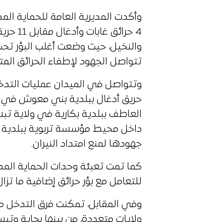
وأكدت المديرية العامة للحماية المد
4 حرائق 
والنخيل، حيث وضعت أغلب البؤر تحت ا
تتواصل الجهود لإطفاء الحرائق المتب
وتتواصل في الميدان عمليات التدخل 
حريق أدغال ببلدية بني معوش في ول
العاطف ببلدية بكارية في ولاية تبس
داخل محيط مؤسسة تربوية ببلدية ا
جهودها لمنع امتداد النيران.
كما تمت تعبئة وحدات الحماية ال
للتعامل مع بؤر حرائق إضافية ما تزا
وفي المقابل، تمكنت فرق التدخل من 
ولايات متعددة، من بينها بجاية وت