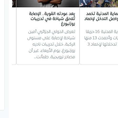
ماية المدنية تخمد
بعد عودته القوية.. الإصابة
رسمياً.
تواصل التدخل لإخماد
تُلاحق شياخة في تدريبات
ميلان
روزنبورغ
انتهت ر
سجّلت الحماية المدنية 16 حريقا
تعرض الدولي الجزائري أمين
الجزائر
عبر عدة ولايات وأخمدت 13 منها
شياخة لإصابة على مستوى
نادي مي
فيما واصلت تدخلاتها لإخماد 3
الركبة، خلال تدريبات ناديه
الذي ير
روزنبورغ، يوم الأربعاء، غير أن
أعلن عن
مصادر نرويجية، طمأنت…