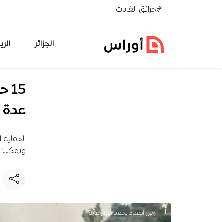
خطي إلى المحتوى
#حرائق الغابات
الجزائر
الري
15 
عدة و
وتمكنت م
رجل إطفاء يخمد حريق غابة