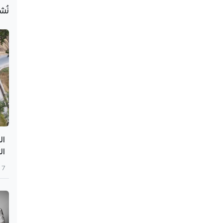
نُش
الت
7 أغسطس 2026