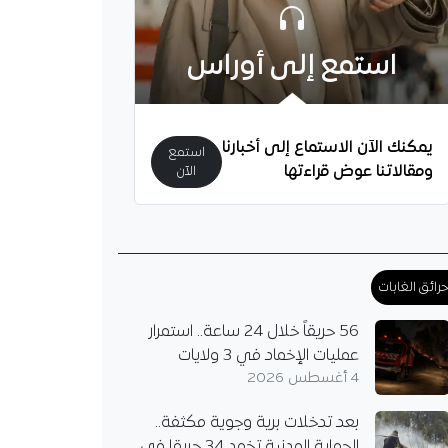
استمع إلى أوراس
يمكنك الآن الاستماع إلى أخبارنا
استمع
ومقالاتنا عوض قراءتها
الآن
رائق الغابات
56 حريقاً خلال 24 ساعة.. استمرار
عمليات الإخماد في 3 ولايات
4 أغسطس 2026
بعد تدخلات برية وجوية مكثفة..
الحماية المدنية تخمد 34 حريقا في