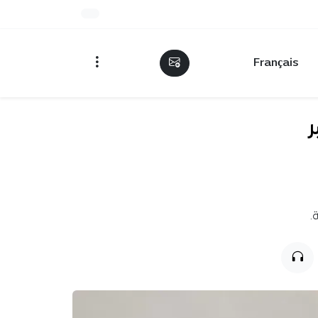
Français
ر
.