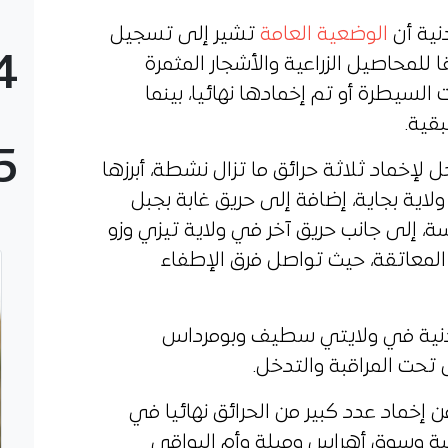
نية أن
الوضعية العامة
تشير إلى تسجيل
4
غابات وأدغال مقابل 11 حريقا للمحاصيل الزراعية والأشجار المثمرة
لسيطرة أو تم إخمادها نهائيا، بينما
قية.
5
لإخماد ثلاثة حرائق ما تزال نشطة، أبرزها
اية بجاية، إضافة إلى حريق غابة بجبل
ة، إلى جانب حريق آخر في ولاية تيزي وزو
لمعاتقة، حيث تواصل فرق الإطفاء
مدنية في ولايتي سطيف وبومرداس
ل تحت المراقبة والتدخل.
إخماد عدد كبير من الحرائق نهائيا في
بسة وسوق أهراس وميلة وأم البواقي