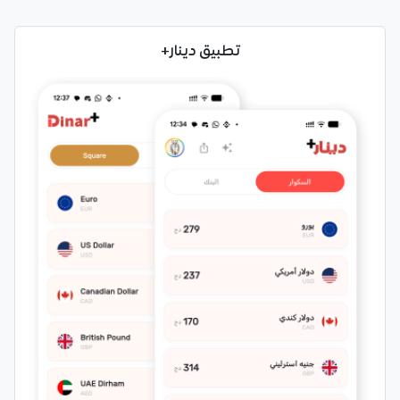
تطبيق دينار+