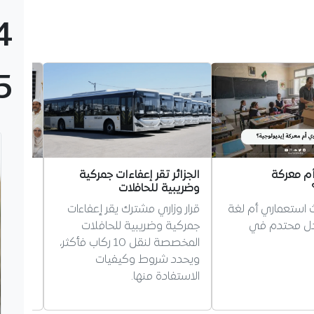
4
5
أم معركة
الجزائر تقر إعفاءات جمركية
الترتيب
وضريبية للحافلات
جمعية ا
الأيدي
ث استعماري أم لغة
قرار وزاري مشترك يقر إعفاءات
جمعية ا
دل محتدم في
جمركية وضريبية للحافلات
من الس
المخصصة لنقل 10 ركاب فأكثر،
الترتيبا
ويحدد شروط وكيفيات
وتوضح 
الاستفادة منها.
واللغات