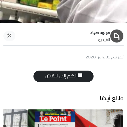
مولود صياد
الفيديو
نُشر يوم:
31 مارس 2020
انضم إلى النقاش
طالع أيضا