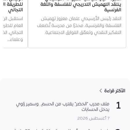
ينتقد التهميش التدريجي للفلسفة واللغة
للطريقة الت
الفرنسية
التجاني
انتقد رئيس الأرسيدي عثمان معزوز تهميش
استقبل الرئي
الفلسفة والفرنسية، محذرًا من مدرسة تُضعف
العام للطريق
التفكير النقدي وتعمّق الفوارق الاجتماعية.
التجاني، ال
وعلماء…
الأكثر قراءة
1
ملف مدرب “الخضر” يقترب من الحسم.. وسمير زاوي
يدخل الحسابات
7 أغسطس 2026