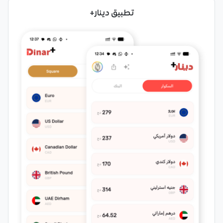
تطبيق دينار+