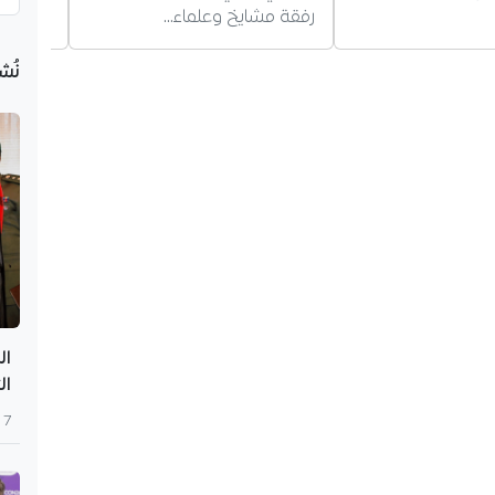
رفقة مشايخ وعلماء…
نُش
ال
ال
7 أغسطس 2026