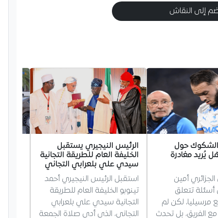
م إلى النقاش
 الشكوك حول
الرئيس النيجيري يستقبل
وزير ا
ل يُريد مغادرة
الخليفة العام للطريقة التجانية
قسنطين
سيدي علي بلعرابي التجاني
تفقد و
الجزائري أمين
استقبل الرئيس النيجيري أحمد
آيت مس
أسئلة تتعلق
تينوبو الخليفة العام للطريقة
قسنطين
 مرسيليا، لكن لم
التجانية سيدي علي بلعرابي
مع الفريق، بل تحدث
التجاني، الذي أدى صلاة الجمعة
في الحا