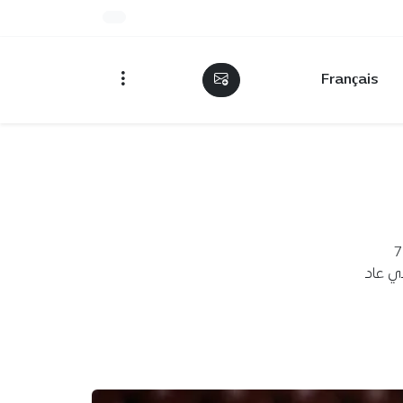
Français
أعلن الحارس الجزائري أليكسندر أوكيدجة رحيله عن نادي ميتز الذي قضى معه 7
لفريق الذي عاد