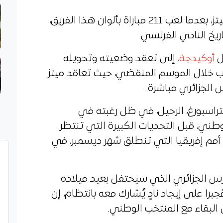
وسيُغادر الحارس الجزائري صفوف ميتز، بعدما لعب 211 مباراة بألوان هذا الفريق،
ريخ النادي الفرنسي.
ل
أوكيدجة
، إلى تعقد وضعيته وتحويله
اب خلال الموسم المنقضي، حيث تعاقد ميتز
الجزائري مباشرة.
تراسبورغ، الرحيل، في ظل رغبته في
طني، قبل التحديات الكبيرة التي تنتظر
 أمم إفريقيا التي تنطلق شهر ديسمبر، في
رس الجزائري الذي سيحتفل بعيد ميلاده
 مُجبرا على إيجاد نادٍ يُشارك معه بانتظام، إن
لبقاء مع المنتخب الوطني.