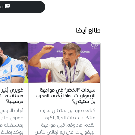
انض
طالع أيضا
سيدات “الخضر” في مواجهة
غويري يُثير
الإيفواريات.. ماذا يُخيف المدرب
مستقبله.. ه
بن ستيتي؟
مرسيليا؟
كشف فريد بن ستيتي مدرب
أجاب الدولي 
منتخب سيدات الجزائر لكرة
غويري، على 
القدم، مخاوفه، قبل مواجهة
بمستقبله مع
الإيفواريات، في ربع نهائي كأس
يؤكد بقاءه 