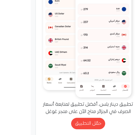
لصحة يتفقد مصابي حادث
ة ويطمئن عائلاتهم
تطبيق دينار بلس، أفضل تطبيق لمتابعة أسعار
زير الصحة محمد صديق
الصرف في الجزائر متاح الآن على متجر غوغل
عودان مصابي حادث
ة واطمأن على حالتهم
حمّل التطبيق
الصحية بعد وفاة 6 أشخاص
دث.