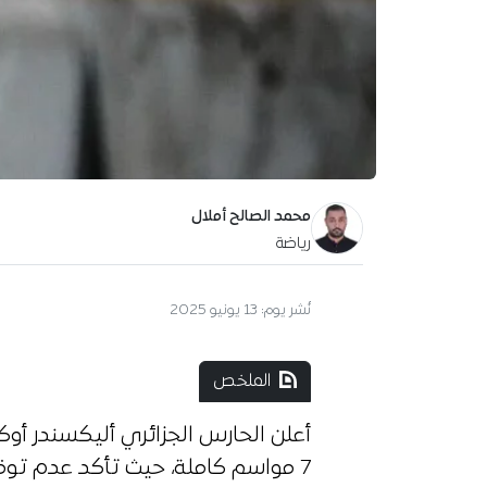
محمد الصالح أملال
رياضة
نُشر يوم:
13 يونيو 2025
الملخص
أعلن الحارس الجزائري أليكسندر أو