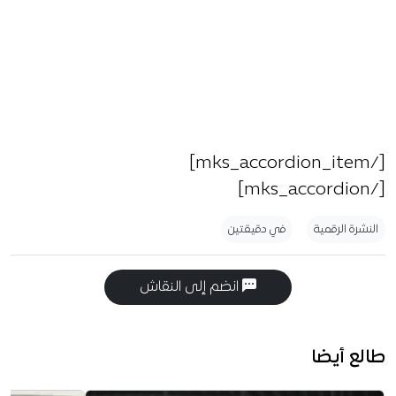
[/mks_accordion_item]
[/mks_accordion]
النشرة الرقمية
في دقيقتين
انضم إلى النقاش
طالع أيضا