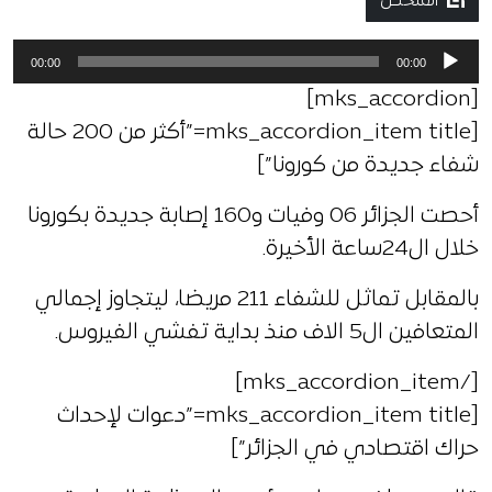
الملخص
مشغل
00:00
00:00
الصوت
[mks_accordion]
[mks_accordion_item title=”أكثر من 200 حالة
شفاء جديدة من كورونا”]
أحصت الجزائر 06 وفيات و160 إصابة جديدة بكورونا
خلال ال24ساعة الأخيرة.
بالمقابل تماثل للشفاء 211 مريضا، ليتجاوز إجمالي
المتعافين ال5 الاف منذ بداية تفشي الفيروس.
[/mks_accordion_item]
[mks_accordion_item title=”دعوات لإحداث
حراك اقتصادي في الجزائر”]