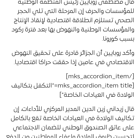
قال مصطفى روبايين رئيس المنظمة الوطنية
للمؤسسات والحرف إن المرحلة التي تلي الحجر
الصحي تستلزم انطلاقة اقتصادية لإنقاذ الإنتاج
والمؤسسات الوطنية والنهوض بها بعد فترة ركود
بسبب كورونا.
وأكد روبايين أن الجزائر قادرة على تحقيق النهوض
الاقتصادي في عامين إذا حققت حراكا اقتصاديا.
[/mks_accordion_item]
[mks_accordion_item title=”التكفل بتكاليف
الولادة في العيادات الخاصة”]
قال زيداني زين الدين المدير المركزي للأداءات، إن
تكاليف الولادة في العيادات الخاصة تقع بالكامل
على عاتق الصندوق الوطني للضمان الاجتماعي
لتحسين ظروف الولادة وإعفاء المواطنين من الدفع