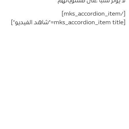
لا يؤثر سلبا على مستوياتهم.
[/mks_accordion_item]
[mks_accordion_item title=”شاهد الفيديو”]