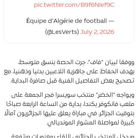
pic.twitter.com/B9f6Nlef9C
— Équipe d'Algérie de football
(@LesVerts)
July 2, 2026
ووفقا لبيان “فاف”، جرت الحصة بنسق متوسط،
بهدف الحفاظ على جاهزية اللاعبين بدنيا وذهنيا، مع
تصحيح بعض التفاصيل الفنية قبل صافرة البداية.
ويواجه “الخضر” منتخب سويسرا فجر الجمعة على
ملعب فانكوفر بكندا، بداية من الساعة الرابعة صباحًا
بتوقيت الجزائر، في مباراة يعلق عليها الجزائريون آمالًا
كبيرة لمواصلة المشوار المونديالي.
ويدخل المنتخب الجزائري اللقاء بمعنويات مرتفعة