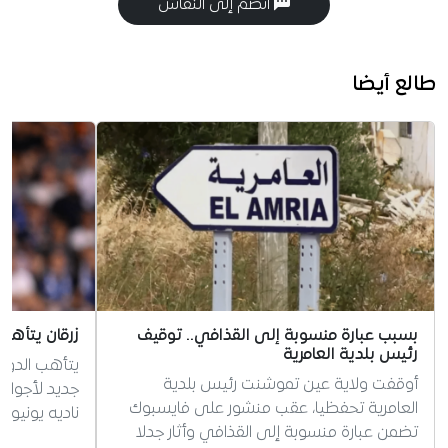
انضم إلى النقاش
طالع أيضا
بسبب عبارة منسوبة إلى القذافي.. توقيف
زرقان يتأهب
رئيس بلدية العامرية
يتأهب الدولي
أوقفت ولاية عين تموشنت رئيس بلدية
جديد لأجواء 
العامرية تحفظيا، عقب منشور على فايسبوك
ناديه يونيون
تضمن عبارة منسوبة إلى القذافي وأثار جدلا