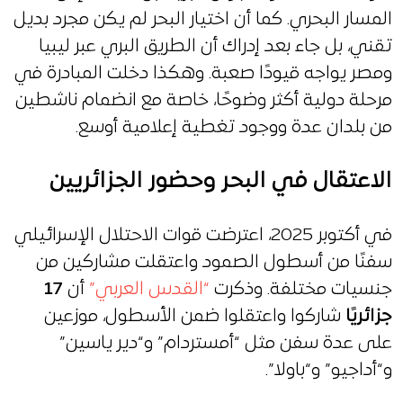
المسار البحري. كما أن اختيار البحر لم يكن مجرد بديل
تقني، بل جاء بعد إدراك أن الطريق البري عبر ليبيا
ومصر يواجه قيودًا صعبة. وهكذا دخلت المبادرة في
مرحلة دولية أكثر وضوحًا، خاصة مع انضمام ناشطين
من بلدان عدة ووجود تغطية إعلامية أوسع.
الاعتقال في البحر وحضور الجزائريين
في أكتوبر 2025، اعترضت قوات الاحتلال الإسرائيلي
سفنًا من أسطول الصمود واعتقلت مشاركين من
جنسيات مختلفة. وذكرت
“القدس العربي”
أن
17
جزائريًا
شاركوا واعتقلوا ضمن الأسطول، موزعين
على عدة سفن مثل “أمستردام” و“دير ياسين”
و“أداجيو” و“باولا”.