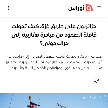
خطي إلى المحتوى
جزائريون على طريق غزة: كيف تحولت
قافلة الصمود من مبادرة مغاربية إلى
حراك دولي؟
منذ جوان 2025 تحولت قافلة الصمود المغاربي إلى واحدة من
أبرز المبادرات الشعبية لكسر حصار غزة، بمشاركة جزائرية لافتة برز
فيها ناشطون ومنسقون ومرافقون للقوافل البرية والبحرية
أسطول الصمود