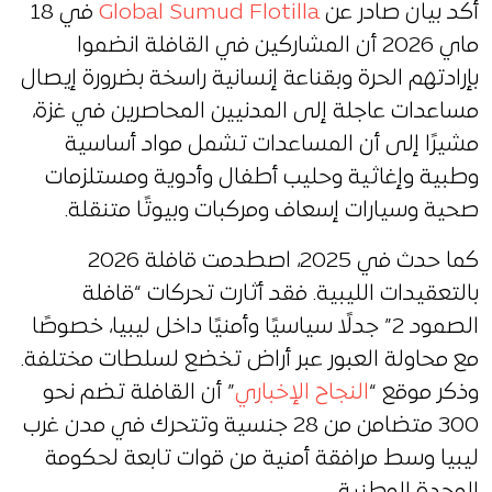
أكد بيان صادر عن
Global Sumud Flotilla
في 18
ماي 2026 أن المشاركين في القافلة انضموا
بإرادتهم الحرة وبقناعة إنسانية راسخة بضرورة إيصال
مساعدات عاجلة إلى المدنيين المحاصرين في غزة،
مشيرًا إلى أن المساعدات تشمل مواد أساسية
وطبية وإغاثية وحليب أطفال وأدوية ومستلزمات
صحية وسيارات إسعاف ومركبات وبيوتًا متنقلة.
كما حدث في 2025، اصطدمت قافلة 2026
بالتعقيدات الليبية. فقد أثارت تحركات “قافلة
الصمود 2” جدلًا سياسيًا وأمنيًا داخل ليبيا، خصوصًا
مع محاولة العبور عبر أراض تخضع لسلطات مختلفة.
وذكر موقع “
النجاح الإخباري
” أن القافلة تضم نحو
300 متضامن من 28 جنسية وتتحرك في مدن غرب
ليبيا وسط مرافقة أمنية من قوات تابعة لحكومة
الوحدة الوطنية.