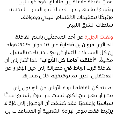
عمليًا نقطة فاصلة بين مناطق نفوذ غرب ليبيا
وشرقها، ما جعل عبور القافلة نحو الحدود المصرية
مرتبطًا بتعقيدات الانقسام الليبي وبمواقف
سلطات الشرق الليبي.
ونقلت الجزيرة
عن أحد المتحدثين باسم القافلة،
الجزائري
مروان بن قطاية
في 16 جوان 2025 قوله
إن كل المحاولات للتفاوض مع مصر باءت بالفشل،
مضيفًا:
“أغلقت أمامنا كل الأبواب”
. كما أشار إلى أن
القافلة قررت الرباط في مصراتة إلى حين الإفراج عن
المعتقلين الذين تم توقيفهم خلال مسارها.
لم تتمكن القافلة البرية الأولى من الوصول إلى
مصر أو معبر رفح، لكنها نجحت في فرض نفسها حدثًا
سياسيًا وإعلاميًا. فقد كشفت أن الوصول إلى غزة لا
يرتبط فقط بتوفر الإرادة الشعبية أو المساعدات، بل