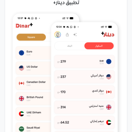
تطبيق دينار+