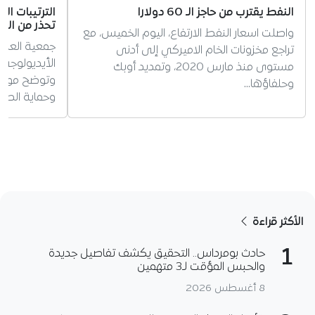
النفط يقترب من حاجز الـ 60 دولارا
الترتيبات ال
تحذر من الس
واصلت اسعار النفط الارتفاع، اليوم الخميس، مع
جمعية العلم
تراجع مخزونات الخام الاميركي إلى أدنى
الأيديولوجي 
مستوى منذ مارس 2020، وتمديد أوبك
وتوضح موقفه
وحلفاؤها…
وحماية الطف
الأكثر قراءة
1
حادث بومرداس.. التحقيق يكشف تفاصيل جديدة
والحبس المؤقت لـ3 متهمين
8 أغسطس 2026