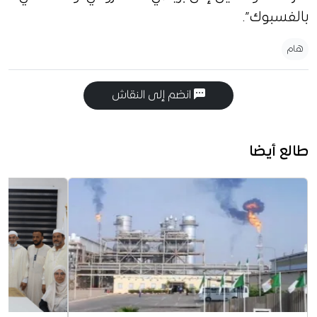
بالفسبوك”.
هام
انضم إلى النقاش
طالع أيضا