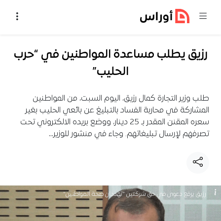
خطي إلى المحتوى
رزيق يطلب مساعدة المواطنين في “حرب
الحليب”
طلب وزير التجارة كمال رزيق، اليوم السبت، من المواطنين
المشاركة في محاربة الفساد بالتبليغ عن بائعي الحليب بغير
سعره المقنن المقدر بـ 25 دينار، ووضع بريده الالكتروني تحت
تصرفهم لإرسال تبليغاتهم. وجاء في منشور للوزير…
رزيق يرفع دعوى في حق شركتين "تهددان صحة المواطنين"