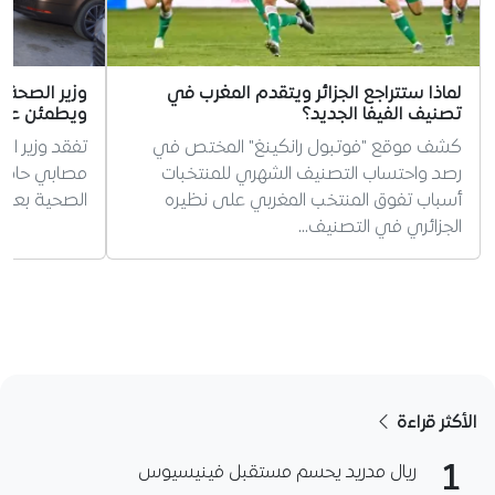
لماذا ستتراجع الجزائر ويتقدم المغرب في
وزير الصحة
تصنيف الفيفا الجديد؟
ويطمئن عائل
كشف موقع "فوتبول رانكينغ" المختص في
تفقد وزير ا
رصد واحتساب التصنيف الشهري للمنتخبات
مصابي حادث
أسباب تفوق المنتخب المغربي على نظيره
الصحية بعد وفاة 6 أشخاص 
الجزائري في التصنيف…
الأكثر قراءة
1
ريال مدريد يحسم مستقبل فينيسيوس