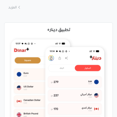
المزيد
تطبيق دينار+