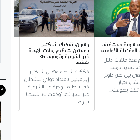
م هوية مستضيف
وهران: تفكيك شبكتين
بعد انح
المؤهلة للأولمبياد
دوليتين لتنظيم رحلات الهجرة
في حرك
غير الشرعية وتوقيف 36
بالعاص
 عدة ملفات خلال
شخصا
الشركة 
زها تحديد موعد
فككت شرطة وهران شبكتين
الحديدي
يقي بين صن داونز
إجراميتين بامتداد دولي تنشطان
قطارات 
ة، واختيار
في تنظيم الهجرة غير الشرعية
انحراف
لاث بطولات…
#ح
عبر البحر، كما أوقفت 36 شخصا
والحراش
بينهم…