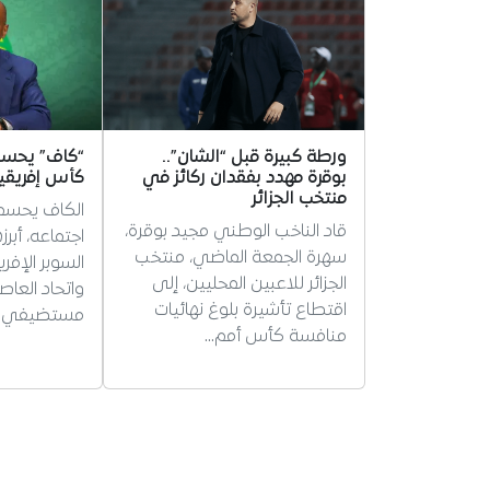
ورطة كبيرة قبل “الشان”..
“كاف” يحس
بوقرة مهدد بفقدان ركائز في
كأس إفريقيا 
منتخب الجزائر
الكاف يحسم
قاد الناخب الوطني مجيد بوقرة،
اجتماعه، أبر
سهرة الجمعة الماضي، منتخب
السوبر الإفر
الجزائر للاعبين المحليين، إلى
واتحاد العاصم
اقتطاع تأشيرة بلوغ نهائيات
مستضيفي ث
منافسة كأس أمم…