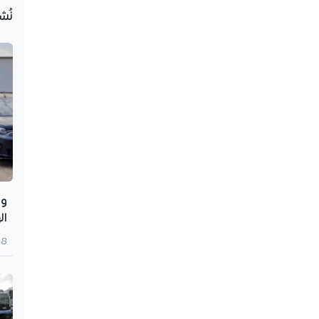
نُش
وه
ال
8 أغسطس 2026