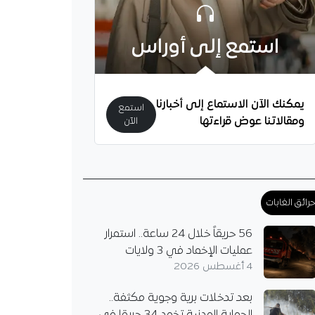
استمع إلى أوراس
راف قطار.. تعديل مؤقت
يمكنك الآن الاستماع إلى أخبارنا
استمع
ة قطارات الضواحي
ومقالاتنا عوض قراءتها
الآن
مة
الوطنية للنقل بالسكك
ة تعدل مؤقتا حركة
الضواحي بالعاصمة بعد
 قطار بين جسر قسنطينة
رائق الغابات
.
56 حريقاً خلال 24 ساعة.. استمرار
عمليات الإخماد في 3 ولايات
4 أغسطس 2026
بعد تدخلات برية وجوية مكثفة..