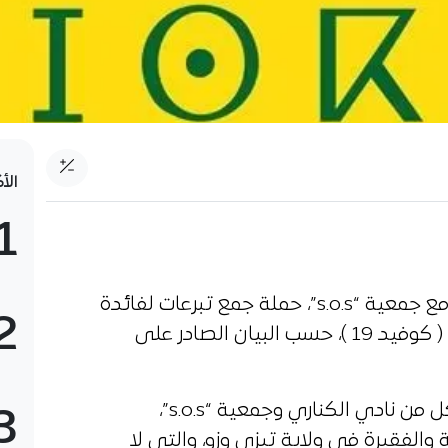
الأ
1
باشر نادي شبيبة القبائل وبالتعاون مع جمعية “s.o.s”، حملة جمع تبرعات لفائدة
2
الأشخاص المُتضررين من وباء كورونا ( كوفيد 19 )، حسب البيان الصادر على
وأفاد البيان أن الحملة التضامنية لكل من نادي الكناري وجمعية “s.o.s”،
3
الفقيرة في ولاية تيزي وزو، والتي لا