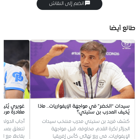
انضم إلى النقاش
طالع أيضا
سيدات “الخضر” في مواجهة الإيفواريات.. ماذا
غويري يُثير
يُخيف المدرب بن ستيتي؟
مغادرة مرسيل
كشف فريد بن ستيتي مدرب منتخب سيدات
أجاب الدولي 
الجزائر لكرة القدم، مخاوفه، قبل مواجهة
تتعلق بمستق
الإيفواريات، في ربع نهائي كأس إفريقيا
بقاءه مع ال