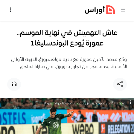
خطي إلى المحتوى
عاش التهميش في نهاية الموسم..
عمورة يُودع البوندسليغا1
ودّع محمد الأمين عمورة مع ناديه فولفسبورغ، الدرجة الأولى
الألمانية، بعدما عجزا عن تجاوز بادربورن، في مباراة الملحق.
محمد الأمين عمورة يعيش أيامه الأخيرة مع فولفسبورغ