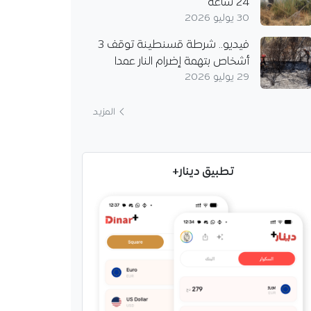
24 ساعة
30 يوليو 2026
فيديو.. شرطة قسنطينة توقف 3
أشخاص بتهمة إضرام النار عمدا
29 يوليو 2026
المزيد
تطبيق دينار+
 تحقق فائضا في القمح
وتواصل استيراد القمح