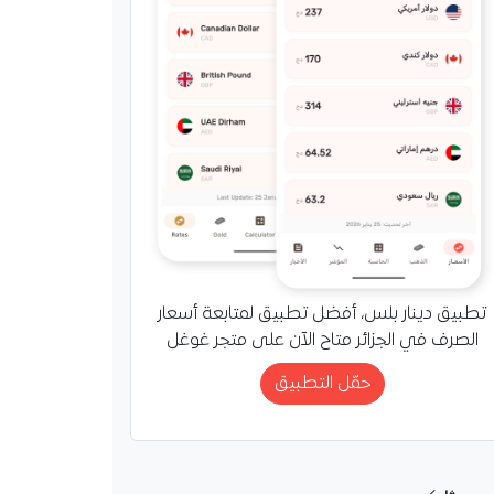
الجزائر تشتري نحو 720 ألف طن
مح اللين في مناقصة
دولية بأسعار قاربت 290 دولارا
رغم توقعات بموسم…
تطبيق دينار بلس، أفضل تطبيق لمتابعة أسعار
الصرف في الجزائر متاح الآن على متجر غوغل
حمّل التطبيق