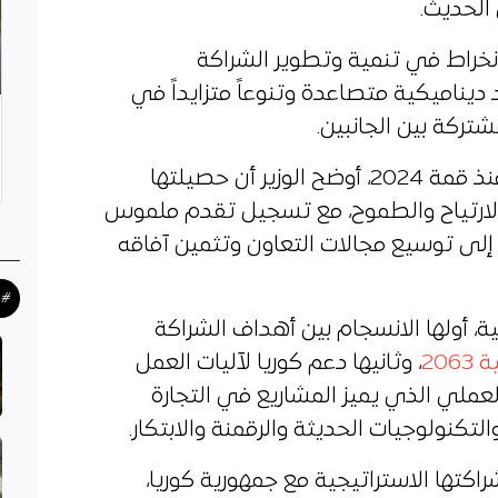
 الحديث.
لانخراط في تنمية وتطوير الشراكة
د ديناميكية متصاعدة وتنوعاً متزايداً في
شتركة بين الجانبين.
وفي تقييمه لمسار هذه الشراكة منذ قمة 2024، أوضح الوزير أن حصيلتها
ارتياح والطموح، مع تسجيل تقدم ملموس
إلى توسيع مجالات التعاون وتثمين آفاقه
#ح
، أولها الانسجام بين أهداف الشراكة
206
، وثانيها دعم كوريا لآليات العمل
العملي الذي يميز المشاريع في التجارة
لتكنولوجيات الحديثة والرقمنة والابتكار.
شراكتها الاستراتيجية مع جمهورية كوريا،