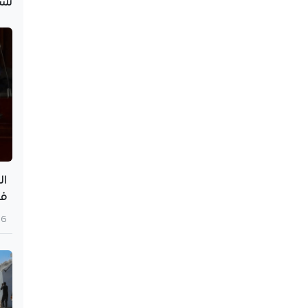
نُش
ال
في
6 أغسطس 2026