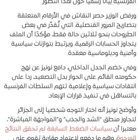
الفرنسية بيانا رسميا حول هذا التطور.
ورفض الوزير حصر النقاش في الأرقام المتعلقة
بتصاريح المرور القنصلية، التي تُقدّر في بعض
الطروحات بنحو ثلاثين حالة فقط، مؤكدًا أن الملف
يتجاوز الحسابات الرقمية، ويرتبط بتوازنات سياسية
وأمنية ودبلوماسية معقدة.
وفي خضم الجدل الداخلي، دافع نونيز عن نهج
حكومته القائم على الحوار بدل التصعيد، ردا على
انتقادات سياسية وإعلامية تتهم السلطات الفرنسية
بالتساهل في تنفيذ قرارات الإبعاد.
وأوضح نونيز أنه اختار التوجه شخصيا إلى الجزائر
لتجاوز منطق “الشد والجذب” و”المواجهة المباشرة”،
معتبرا أن
سياسات الضغط السابقة لم تحقق النتائج
المرجوة
، وهو ما دفعه لاعتماد مقاربة تقوم على