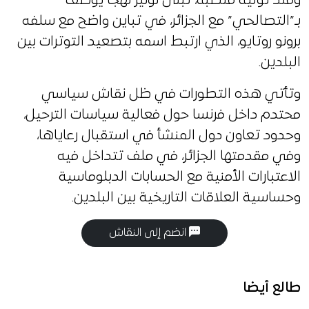
ومنذ توليه منصبه، تبنّى نونيز نهجا يوصف
بـ”التصالحي” مع الجزائر، في تباين واضح مع سلفه
برونو روتايو، الذي ارتبط اسمه بتصعيد التوترات بين
البلدين.
وتأتي هذه التطورات في ظل نقاش سياسي
محتدم داخل فرنسا حول فعالية سياسات الترحيل،
وحدود تعاون دول المنشأ في استقبال رعاياها،
وفي مقدمتها الجزائر، في ملف تتداخل فيه
الاعتبارات الأمنية مع الحسابات الدبلوماسية
وحساسية العلاقات التاريخية بين البلدين.
انضم إلى النقاش
طالع أيضا