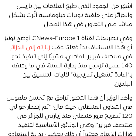
أشهر من الجمود الذي طبع العلاقات بين باريس
والجزائر على خلفية توترات دبلوماسية أثّرت بشكل
مباشر على التعاون في هذا المجال.
وفي تصريحات لقناة CNews-Europe 1، أوضح نونيز
أن هذا الاستئناف بدأ فعليًا عقب
زيارته إلى الجزائر
في منتصف فبراير الماضي، مشيرًا إلى تنفيذ نحو
140 عملية ترحيل منذ بداية السنة، في ما وصفه
بـ”إعادة تشغيل تدريجية” لآليات التنسيق بين
البلدين.
وأكد الوزير أن هذا التطور ترافق مع تحسن ملموس
في التعاون القنصلي، حيث قال: “تم إصدار حوالي
120 تصريح مرور قنصلي منذ زيارتي للجزائر في
منتصف فبراير”، وهي الوثائق الأساسية لتنفيذ
قرارات الإبعاد، معتبراً أن ذلك يعكس بداية استعادة