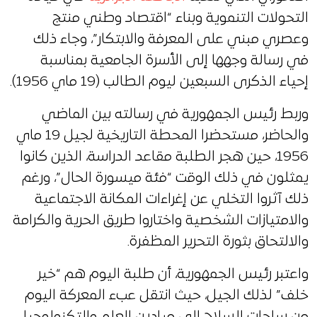
التحولات التنموية وبناء “اقتصاد وطني منتج
وعصري مبني على المعرفة والابتكار”، وجاء ذلك
في رسالة وجهها إلى الأسرة الجامعية بمناسبة
إحياء الذكرى السبعين ليوم الطالب (19 ماي 1956).
وربط رئيس الجمهورية في رسالته بين الماضي
والحاضر، مستحضرا المحطة التاريخية لجيل 19 ماي
1956، حين هجر الطلبة مقاعد الدراسة، الذين كانوا
يمثلون في ذلك الوقت “فئة ميسورة الحال”، ورغم
ذلك آثروا التخلي عن إغراءات المكانة الاجتماعية
والامتيازات الشخصية واختاروا طريق الحرية والكرامة
والالتحاق بثورة التحرير المظفرة.
واعتبر رئيس الجمهورية، أن طلبة اليوم هم “خير
خلف” لذلك الجيل، حيث انتقل عبء المعركة اليوم
من ساحات السلاح إلى ميادين العلم والتكنولوجيا،