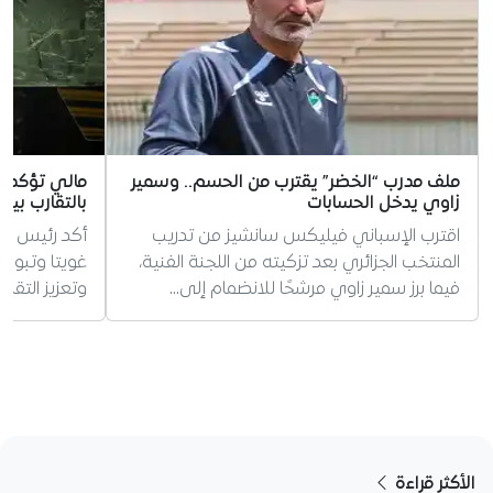
ملف مدرب “الخضر” يقترب من الحسم.. وسمير
مالي تؤكد ان
زاوي يدخل الحسابات
بالتقارب بين
اقترب الإسباني فيليكس سانشيز من تدريب
أكد رئيس حك
المنتخب الجزائري بعد تزكيته من اللجنة الفنية،
غويتا وتبون،
فيما برز سمير زاوي مرشحًا للانضمام إلى…
وتعزيز التقار
الأكثر قراءة