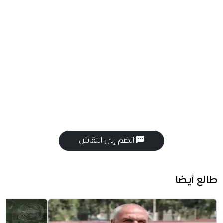
انضم إلى النقاش
طالع أيضا